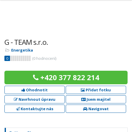
G - TEAM s.r.o.
Energetika
0
(
0
hodnocení)
+420 377 822 214
Ohodnotit
Přidat fotku
Navrhnout úpravu
Jsem majitel
Kontaktujte nás
Navigovat