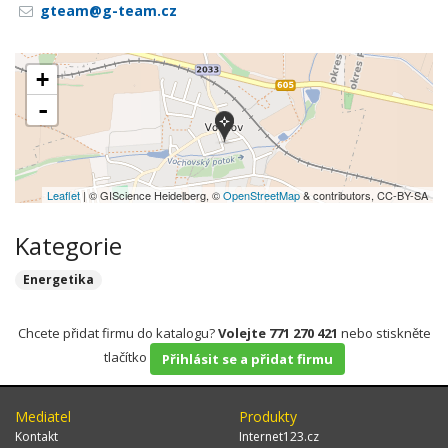
gteam@g-team.cz
+
-
Leaflet
| © GIScience Heidelberg, ©
OpenStreetMap
& contributors, CC-BY-SA
Kategorie
Energetika
Chcete přidat firmu do katalogu?
Volejte 771 270 421
nebo stiskněte
tlačítko
Přihlásit se a přidat firmu
Mediatel
Produkty
Kontakt
Internet123.cz