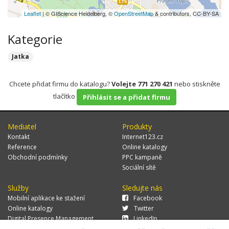
Leaflet
| © GIScience Heidelberg, ©
OpenStreetMap
& contributors, CC-BY-SA
Kategorie
Jatka
Chcete přidat firmu do katalogu?
Volejte 771 270 421
nebo stiskněte
tlačítko
Přihlásit se a přidat firmu
Mediatel
Produkty
Kontakt
Internet123.cz
Reference
Online katalogy
Obchodní podmínky
PPC kampaně
Sociální sítě
Služby
Sledujte nás
Mobilní aplikace ke stažení
Facebook
Online katalogy
Twitter
Digital Presence Management
LinkedIn
Více zákazníků