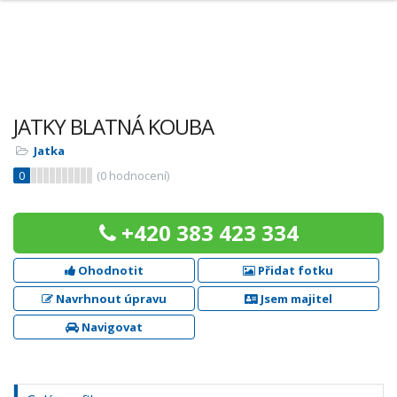
JATKY BLATNÁ KOUBA
Jatka
0
(
0
hodnocení)
+420 383 423 334
Ohodnotit
Přidat fotku
Navrhnout úpravu
Jsem majitel
Navigovat