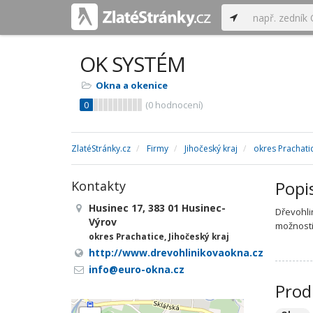
OK SYSTÉM
Okna a okenice
0
(
0
hodnocení)
ZlatéStránky.cz
Firmy
Jihočeský kraj
okres Prachati
Popi
Kontakty
Husinec 17, 383 01 Husinec-
Dřevohli
Výrov
možnosti
okres Prachatice, Jihočeský kraj
http://www.drevohlinikovaokna.cz
info@euro-okna.cz
Prod