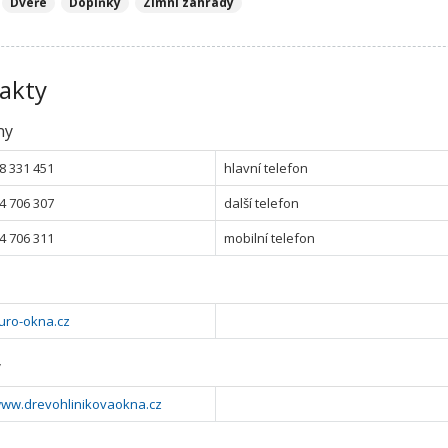
Dveře
Doplňky
Zimní zahrady
akty
ny
8 331 451
hlavní telefon
4 706 307
další telefon
4 706 311
mobilní telefon
uro-okna.cz
y
www.drevohlinikovaokna.cz