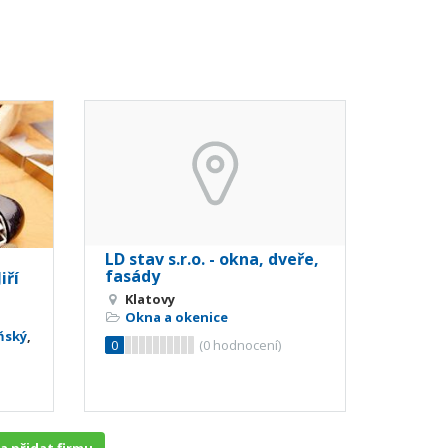
LD stav s.r.o. - okna, dveře,
fasády
iří
Klatovy
Okna a okenice
ňský
,
0
(
0
hodnocení)
 a přidat firmu