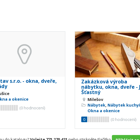
tav s.r.o. - okna, dveře,
Zakázková výroba
ády
nábytku, okna, dveře - J
Šťastný
ušice
kna a okenice
Milešov
Nábytek
,
Nábytek kuchy
(
0
hodnocení)
Okna a okenice
0
(
0
hodnocení)
rmu do katalogu?
Volejte 771 270 421
nebo stiskněte tlačítko
Přihlásit se