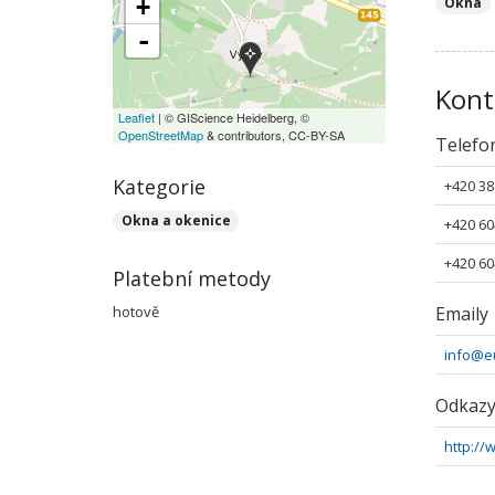
+
Okna
-
Kont
Leaflet
| © GIScience Heidelberg, ©
OpenStreetMap
& contributors, CC-BY-SA
Telefo
Kategorie
+420 38
Okna a okenice
+420 60
+420 60
Platební metody
hotově
Emaily
info@e
Odkaz
http://