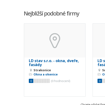
Nejbližší podobné firmy
LD stav s.r.o. - okna, dveře,
LD s
fasády
fas
Strakonice
S
Okna a okenice
O
0
(
0
hodnocení)
0
Chcete přidat fi