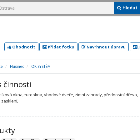
Hledat
Ohodnotit
Přidat fotku
Navrhnout úpravu
J
ce
Husinec
OK SYSTÉM
s činnosti
níková okna,eurookna, vhodové dveře, zimní zahrady, přednostní dřeva,
 zasklení,
ukty