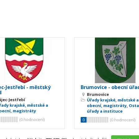
c-Jestřebí - městský
Brumovice - obecní úřa
d
Brumovice
ájec-Jestřebí
Úřady krajské, městské a
řady krajské, městské a
obecní, magistráty
,
Osta
becní, magistráty
úřady a instituce
(
0
hodnocení)
0
(
0
hodnocení)