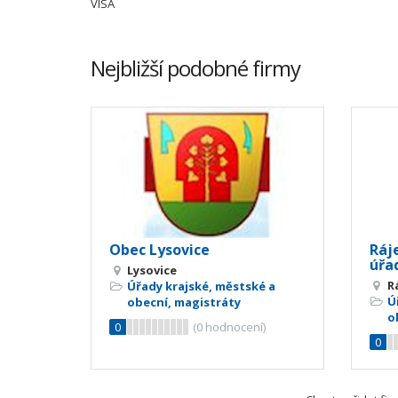
VISA
Nejbližší podobné firmy
Obec Lysovice
Ráje
úřa
Lysovice
R
Úřady krajské, městské a
Ú
obecní, magistráty
o
0
(
0
hodnocení)
0