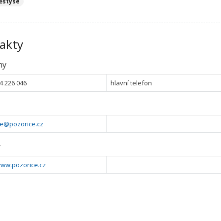
ěstyse
akty
ny
4 226 046
hlavní telefon
ce@pozorice.cz
y
www.pozorice.cz