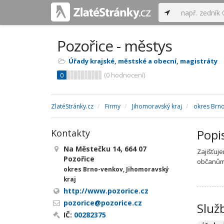
Pozořice - městys
Úřady krajské, městské a obecní, magistráty
0
(
0
hodnocení)
ZlatéStránky.cz
Firmy
Jihomoravský kraj
okres Brn
Popi
Kontakty
Na Městečku 14, 664 07
Zajišťuj
Pozořice
občanům 
okres Brno-venkov, Jihomoravský
kraj
http://www.pozorice.cz
pozorice@pozorice.cz
Služ
IČ:
00282375