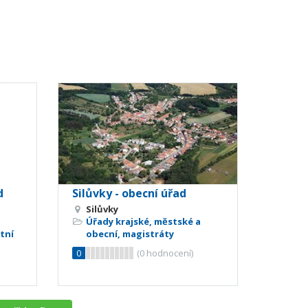
d
Silůvky - obecní úřad
Silůvky
Úřady krajské, městské a
tní
obecní, magistráty
0
(
0
hodnocení)