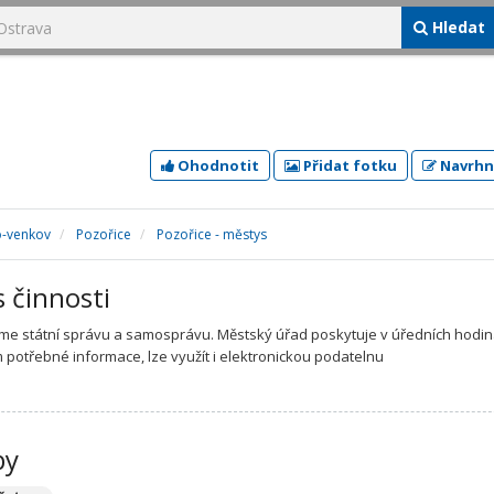
Hledat
Ohodnotit
Přidat fotku
Navrhn
o-venkov
Pozořice
Pozořice - městys
s činnosti
eme státní správu a samosprávu. Městský úřad poskytuje v úředních hodi
potřebné informace, lze využít i elektronickou podatelnu
by