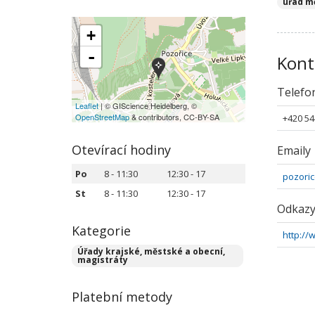
úřad m
+
-
Kont
Telefo
Leaflet
| © GIScience Heidelberg, ©
OpenStreetMap
& contributors, CC-BY-SA
+420 54
Otevírací hodiny
Emaily
Po
8 - 11:30
12:30 - 17
pozori
St
8 - 11:30
12:30 - 17
Odkaz
Kategorie
http://
Úřady krajské, městské a obecní,
magistráty
Platební metody