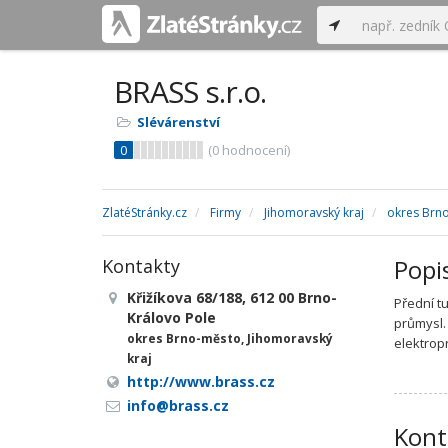
BRASS s.r.o.
Slévárenství
0
(
0
hodnocení)
ZlatéStránky.cz
Firmy
Jihomoravský kraj
okres Brn
Popi
Kontakty
Křižíkova 68/188, 612 00 Brno-
Přední t
Královo Pole
průmysl.
okres Brno-město, Jihomoravský
elektrop
kraj
http://www.brass.cz
info@brass.cz
Kont