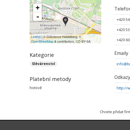
+
Telefo
-
+420 54
+420 53
Leaflet
| © GIScience Heidelberg, ©
+420 60
OpenStreetMap
& contributors, CC-BY-SA
Emaily
Kategorie
Slévárenství
info@b
Odkaz
Platební metody
hotově
http://
Chcete přidat fi