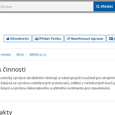
Hledat
Ohodnotit
Přidat fotku
Navrhnout úpravu
J
o-město
Brno
BRASS s.r.o.
s činnosti
uzemský výrobce obráběcích nástrojů a nástrojových součástí pro strojíre
 Zabývá se výrobou neželezných polotovarů, odlitků z neželezných kovů 
růmysl a výrobou dekorativního a užitného sortimentu pro stavebnictví.
akty