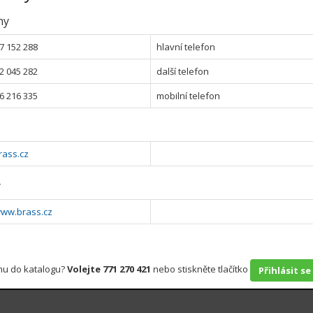
ny
7 152 288
hlavní telefon
2 045 282
další telefon
6 216 335
mobilní telefon
rass.cz
y
www.brass.cz
rmu do katalogu?
Volejte 771 270 421
nebo stiskněte tlačítko
Přihlásit se