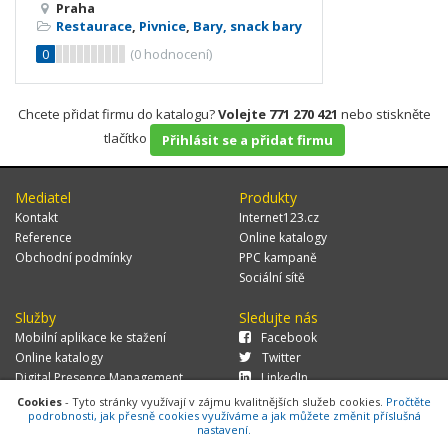
Praha
Restaurace
,
Pivnice
,
Bary, snack bary
0
(
0
hodnocení)
Chcete přidat firmu do katalogu?
Volejte 771 270 421
nebo stiskněte
tlačítko
Přihlásit se a přidat firmu
Mediatel
Produkty
Kontakt
Internet123.cz
Reference
Online katalogy
Obchodní podmínky
PPC kampaně
Sociální sítě
Služby
Sledujte nás
Mobilní aplikace ke stažení
Facebook
Online katalogy
Twitter
Digital Presence Management
LinkedIn
Více zákazníků
Cookies
- Tyto stránky využívají v zájmu kvalitnějších služeb cookies.
Pročtěte
podrobnosti, jak přesně cookies využíváme a jak můžete změnit příslušná
nastavení.