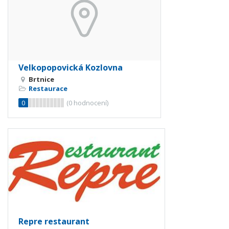
Velkopopovická Kozlovna
Brtnice
Restaurace
0
(
0
hodnocení)
Repre restaurant