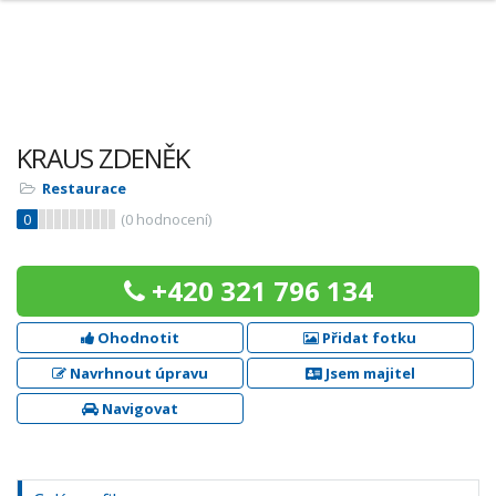
KRAUS ZDENĚK
Restaurace
0
(
0
hodnocení)
+420 321 796 134
Ohodnotit
Přidat fotku
Navrhnout úpravu
Jsem majitel
Navigovat