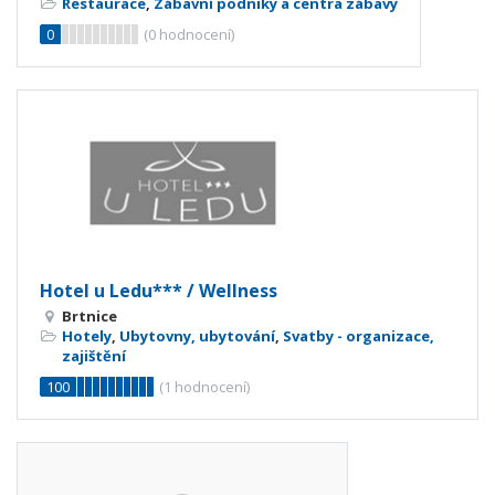
Restaurace
,
Zábavní podniky a centra zábavy
0
(
0
hodnocení)
Hotel u Ledu*** / Wellness
Brtnice
Hotely
,
Ubytovny, ubytování
,
Svatby - organizace,
zajištění
100
(
1
hodnocení)