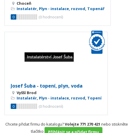
Choceň
Instalatér
,
Plyn - instalace, rozvod
,
Topenář
0
(
0
hodnocení)
Josef Šuba - topení, plyn, voda
Vyšší Brod
Instalatér
,
Plyn - instalace, rozvod
,
Topení
0
(
0
hodnocení)
Chcete přidat firmu do katalogu?
Volejte 771 270 421
nebo stiskněte
tlačítko
Přihlásit se a přidat firmu