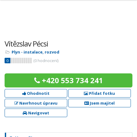
Vítězslav Pécsi
Plyn - instalace, rozvod
0
(
0
hodnocení)
+420 553 734 241
Ohodnotit
Přidat fotku
Navrhnout úpravu
Jsem majitel
Navigovat