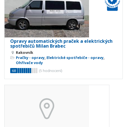
Opravy automatických praček a elektrických
spotřebičů Milan Brabec
Rakovník
Pračky - opravy
,
Elektrické spotřebiče - opravy
,
Ohřívače vody
68
(
5
hodnocení)