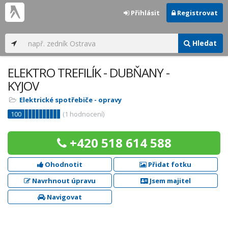
Přihlásit
Registrovat
Hledat
ELEKTRO TREFILÍK - DUBŇANY -
KYJOV
Elektrické spotřebiče - opravy
100
(
1
hodnocení)
+420 518 614 588
Ohodnotit
Přidat fotku
Navrhnout úpravu
Jsem majitel
Navigovat