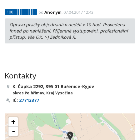
100
od
Anonym
, 07.04.2017 12:43
Oprava pračky objednaná v neděli v 10 hod. Provedena
ihned po nahlášení. Příjemné vystupování, profesionální
přístup. Vše OK. :-) Zedníková R.
Kontakty
K. Čapka 2292, 395 01 Buřenice-Kyjov
okres Pelhřimov, Kraj Vysočina
IČ:
27713377
+
-