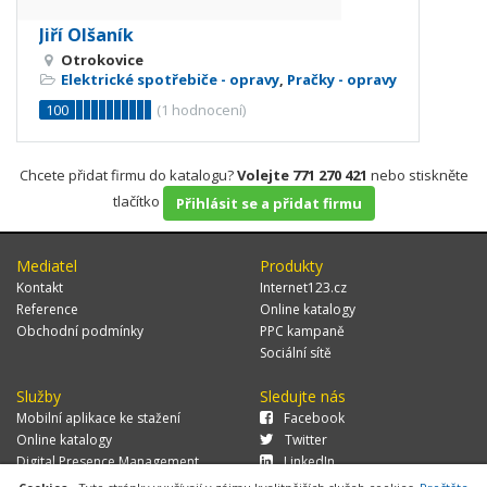
Jiří Olšaník
Otrokovice
Elektrické spotřebiče - opravy
,
Pračky - opravy
100
(
1
hodnocení)
Chcete přidat firmu do katalogu?
Volejte 771 270 421
nebo stiskněte
tlačítko
Přihlásit se a přidat firmu
Mediatel
Produkty
Kontakt
Internet123.cz
Reference
Online katalogy
Obchodní podmínky
PPC kampaně
Sociální sítě
Služby
Sledujte nás
Mobilní aplikace ke stažení
Facebook
Online katalogy
Twitter
Digital Presence Management
LinkedIn
Více zákazníků