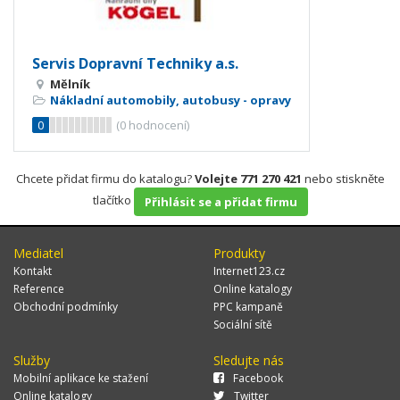
Servis Dopravní Techniky a.s.
Mělník
Nákladní automobily, autobusy - opravy
0
(
0
hodnocení)
Chcete přidat firmu do katalogu?
Volejte 771 270 421
nebo stiskněte
tlačítko
Přihlásit se a přidat firmu
Mediatel
Produkty
Kontakt
Internet123.cz
Reference
Online katalogy
Obchodní podmínky
PPC kampaně
Sociální sítě
Služby
Sledujte nás
Mobilní aplikace ke stažení
Facebook
Online katalogy
Twitter