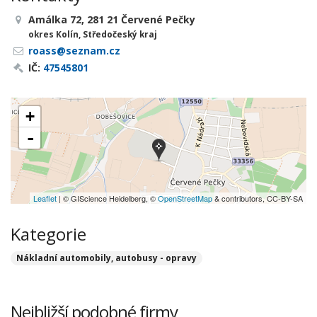
Amálka 72, 281 21 Červené Pečky
okres Kolín, Středočeský kraj
roass@seznam.cz
IČ:
47545801
+
-
Leaflet
| © GIScience Heidelberg, ©
OpenStreetMap
& contributors, CC-BY-SA
Kategorie
Nákladní automobily, autobusy - opravy
Nejbližší podobné firmy