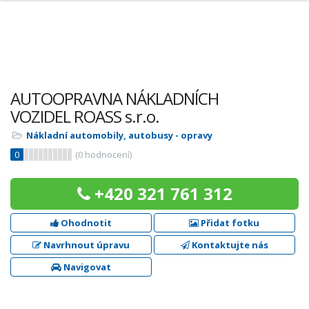
AUTOOPRAVNA NÁKLADNÍCH
VOZIDEL ROASS s.r.o.
Nákladní automobily, autobusy - opravy
0
(
0
hodnocení)
+420 321 761 312
Ohodnotit
Přidat fotku
Navrhnout úpravu
Kontaktujte nás
Navigovat