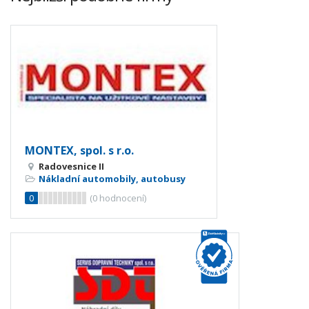
MONTEX, spol. s r.o.
Radovesnice II
Nákladní automobily, autobusy
0
(
0
hodnocení)