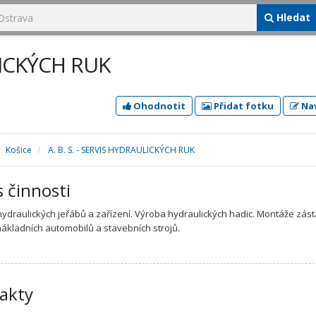
Hledat
ULICKÝCH RUK
Ohodnotit
Přidat fotku
Nav
Košice
A. B. S. - SERVIS HYDRAULICKÝCH RUK
s činnosti
ydraulických jeřábů a zařízení. Výroba hydraulických hadic. Montáže zás
ákladních automobilů a stavebních strojů.
akty