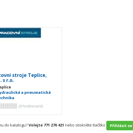
ovní stroje Teplice,
 s r.o.
eplice
ydraulická a pneumatická
echnika
(
0
hodnocení)
rmu do katalogu?
Volejte 771 270 421
nebo stiskněte tlačítko
Přihlásit se