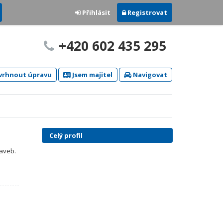
Přihlásit
Registrovat
+420 602 435 295
rhnout úpravu
Jsem majitel
Navigovat
Celý profil
taveb.