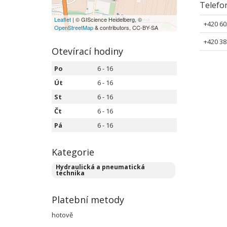
Telefo
Leaflet
| © GIScience Heidelberg, ©
+420 60
OpenStreetMap
& contributors, CC-BY-SA
+420 38
Otevírací hodiny
Po
6 - 16
Út
6 - 16
St
6 - 16
Čt
6 - 16
Pá
6 - 16
Kategorie
Hydraulická a pneumatická
technika
Platební metody
hotově