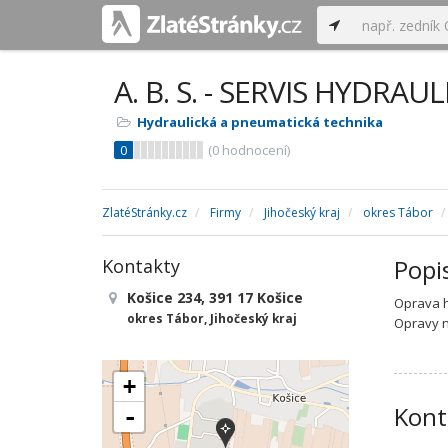
A. B. S. - SERVIS HYDRA
Hydraulická a pneumatická technika
0
(
0
hodnocení)
ZlatéStránky.cz
Firmy
Jihočeský kraj
okres Tábor
Popi
Kontakty
Košice 234, 391 17 Košice
Oprava h
okres Tábor, Jihočeský kraj
Opravy n
+
Kont
-