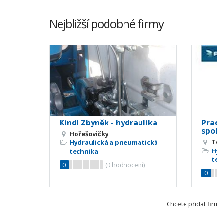
Nejbližší podobné firmy
Kindl Zbyněk - hydraulika
Prac
spol.
Hořešovičky
T
Hydraulická a pneumatická
H
technika
t
0
(
0
hodnocení)
0
Chcete přidat fi