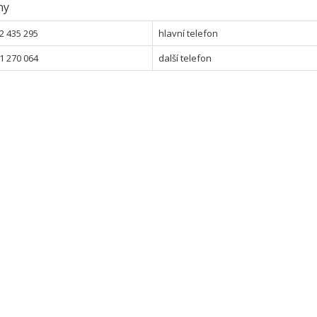
ny
2 435 295
hlavní telefon
1 270 064
další telefon