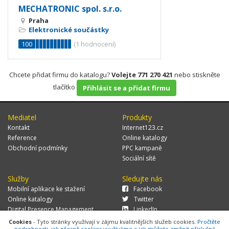
MECHATRONIC spol. s.r.o.
Praha
Elektronické součástky
100
(
1
hodnocení)
Chcete přidat firmu do katalogu?
Volejte 771 270 421
nebo stiskněte
tlačítko
Přihlásit se a přidat firmu
Mediatel
Produkty
Kontakt
Internet123.cz
Reference
Online katalogy
Obchodní podmínky
PPC kampaně
Sociální sítě
Služby
Sledujte nás
Mobilní aplikace ke stažení
Facebook
Online katalogy
Twitter
Digital Presence Management
LinkedIn
Více zákazníků
Cookies
- Tyto stránky využívají v zájmu kvalitnějších služeb cookies.
Pročtěte
podrobnosti, jak přesně cookies využíváme a jak můžete změnit příslušná