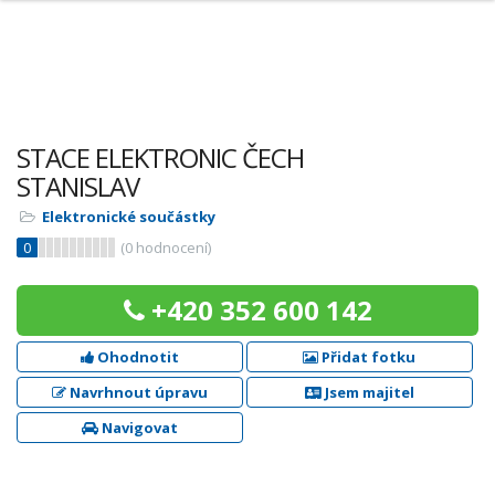
STACE ELEKTRONIC ČECH
STANISLAV
Elektronické součástky
0
(
0
hodnocení)
+420 352 600 142
Ohodnotit
Přidat fotku
Navrhnout úpravu
Jsem majitel
Navigovat