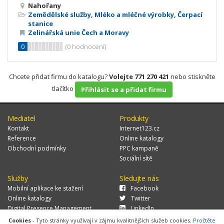
Nahořany
Zemědělské služby
,
Mléko a mléčné výrobky
,
Čerpací
stanice
Zelinářská unie Čech a Moravy
0
(
0
hodnocení)
Chcete přidat firmu do katalogu?
Volejte 771 270 421
nebo stiskněte
tlačítko
Přihlásit se a přidat firmu
Mediatel
Produkty
Kontakt
Internet123.cz
Reference
Online katalogy
Obchodní podmínky
PPC kampaně
Sociální sítě
Služby
Sledujte nás
Mobilní aplikace ke stažení
Facebook
Online katalogy
Twitter
Digital Presence Management
LinkedIn
Více zákazníků
Cookies
- Tyto stránky využívají v zájmu kvalitnějších služeb cookies.
Pročtěte