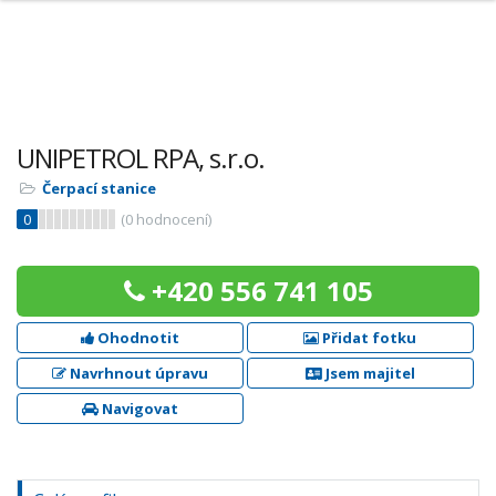
UNIPETROL RPA, s.r.o.
Čerpací stanice
0
(
0
hodnocení)
+420 556 741 105
Ohodnotit
Přidat fotku
Navrhnout úpravu
Jsem majitel
Navigovat