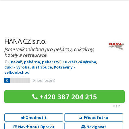
HANA CZ s.r.o.
Jsme velkoobchod pro pekárny, cukrárny,
hotely a restaurace.
Pekař, pekárna, pekařství
,
Cukrářská výroba
,
Cukr - výroba, distribuce
,
Potraviny -
velkoobchod
0
(
0
hodnocení)
+420 387 204 215
Main
Ohodnotit
Přidat fotku
Navrhnout úpravu
Navigovat