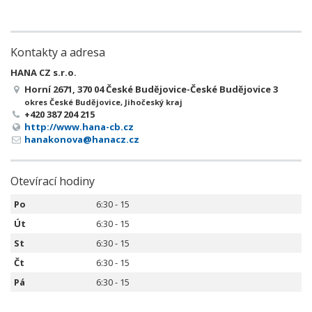
Kontakty a adresa
HANA CZ s.r.o.
Horní 2671, 370 04 České Budějovice-České Budějovice 3
okres České Budějovice, Jihočeský kraj
+420 387 204 215
http://www.hana-cb.cz
hanakonova@hanacz.cz
Otevírací hodiny
Po
6:30 - 15
Út
6:30 - 15
St
6:30 - 15
Čt
6:30 - 15
Pá
6:30 - 15