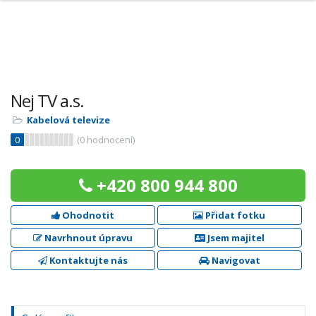
Nej TV a.s.
Kabelová televize
0
(
0
hodnocení)
+420 800 944 800
Ohodnotit
Přidat fotku
Navrhnout úpravu
Jsem majitel
Kontaktujte nás
Navigovat