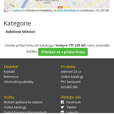
Leaflet
| © GIScience Heidelberg, ©
OpenStreetMap
& contributors, CC-BY-SA
Kategorie
Kabelová televize
Chcete přidat firmu do katalogu?
Volejte 771 270 421
nebo stiskněte
tlačítko
Přihlásit se a přidat firmu
Mediatel
Produkty
Kontakt
Internet123.cz
Reference
Online katalogy
Obchodní podmínky
PPC kampaně
Sociální sítě
Služby
Sledujte nás
Mobilní aplikace ke stažení
Facebook
Online katalogy
Twitter
Digital Presence Management
LinkedIn