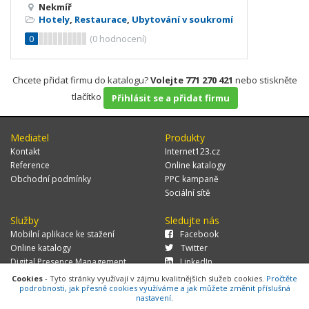
Nekmíř
Hotely
,
Restaurace
,
Ubytování v soukromí
0
(
0
hodnocení)
Chcete přidat firmu do katalogu?
Volejte 771 270 421
nebo stiskněte
tlačítko
Přihlásit se a přidat firmu
Mediatel
Produkty
Kontakt
Internet123.cz
Reference
Online katalogy
Obchodní podmínky
PPC kampaně
Sociální sítě
Služby
Sledujte nás
Mobilní aplikace ke stažení
Facebook
Online katalogy
Twitter
Digital Presence Management
LinkedIn
Více zákazníků
Cookies
- Tyto stránky využívají v zájmu kvalitnějších služeb cookies.
Pročtěte
podrobnosti, jak přesně cookies využíváme a jak můžete změnit příslušná
nastavení.