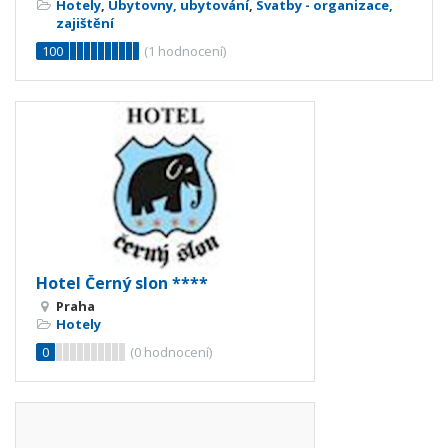
Hotely
,
Ubytovny, ubytování
,
Svatby - organizace,
zajištění
100
(
1
hodnocení)
Hotel Černý slon ****
Praha
Hotely
0
(
0
hodnocení)