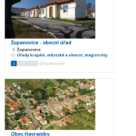
Županovice - obecní úřad
Županovice
Úřady krajské, městské a obecní, magistráty
0
(
0
hodnocení)
Obec Havraníky