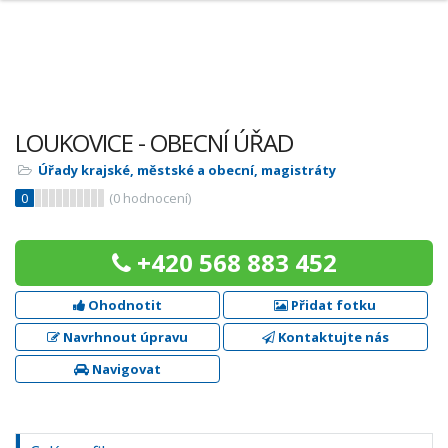
LOUKOVICE - OBECNÍ ÚŘAD
Úřady krajské, městské a obecní, magistráty
0
(
0
hodnocení)
+420 568 883 452
Ohodnotit
Přidat fotku
Navrhnout úpravu
Kontaktujte nás
Navigovat