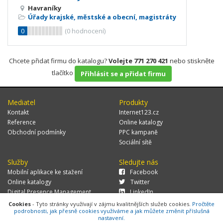
Havraníky
Úřady krajské, městské a obecní, magistráty
0
(
0
hodnocení)
Chcete přidat firmu do katalogu?
Volejte 771 270 421
nebo stiskněte
tlačítko
Přihlásit se a přidat firmu
Mediatel
Produkty
Kontakt
Internet123.cz
Reference
Online katalogy
Obchodní podmínky
PPC kampaně
Sociální sítě
Služby
Sledujte nás
Mobilní aplikace ke stažení
Facebook
Online katalogy
Twitter
Digital Presence Management
LinkedIn
Více zákazníků
Cookies
- Tyto stránky využívají v zájmu kvalitnějších služeb cookies.
Pročtěte
podrobnosti, jak přesně cookies využíváme a jak můžete změnit příslušná
nastavení.