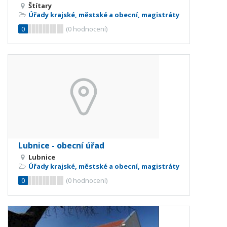
Štítary
Úřady krajské, městské a obecní, magistráty
0
(
0
hodnocení)
Lubnice - obecní úřad
Lubnice
Úřady krajské, městské a obecní, magistráty
0
(
0
hodnocení)