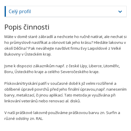
Celý profil
Popis činnosti
Máte v domě staré zábradlí a nechcete ho ručně natírat, ale nechat si
ho průmyslově nastříkat a obnovit tak jeho krásu? Hledáte lakovnu v
okolí Děčína? Pak neváhejte navštívit firmu Evy Laipoldové z Velké
Bukoviny v Ústeckém kraji.
Jsme k dispozici zákazníkům např. z české Lípy, Liberce, Litoměřic,
Boru, Ústeckého kraje a celého Severočeského kraje.
Pískování/tryskání patří v současné době k již velmi rozšířené a
oblíbené úpravě povrchů před jeho finální úpravou,např. nanesením
barvy, metalizací, či jinou aplikací. Tato metoda je využívána při
linkování veteránů nebo renovaci al. disků.
V naší práškové lakovně používáme práškovou barvu zn. Surfin a
různé odstíny zn. RAL.