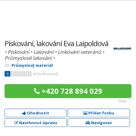
Pískování, lakování Eva Laipoldová
• Pískování • Lakování • Linkování veteránů •
Průmyslové lakování •
Průmyslový materiál
0
(
0
hodnocení)
+420 728 894 029
Main
Ohodnotit
Přidat fotku
Navrhnout úpravu
Navigovat