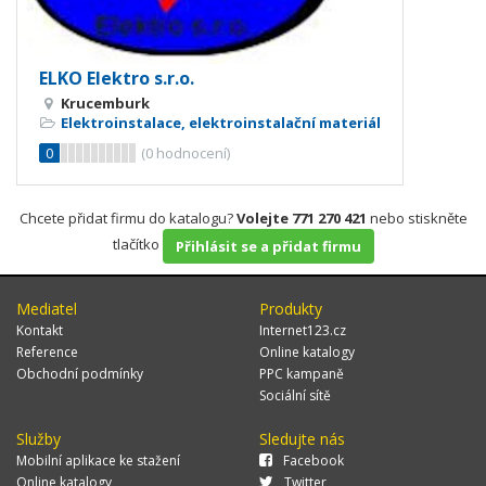
ELKO Elektro s.r.o.
Krucemburk
Elektroinstalace, elektroinstalační materiál
0
(
0
hodnocení)
Chcete přidat firmu do katalogu?
Volejte 771 270 421
nebo stiskněte
tlačítko
Přihlásit se a přidat firmu
Mediatel
Produkty
Kontakt
Internet123.cz
Reference
Online katalogy
Obchodní podmínky
PPC kampaně
Sociální sítě
Služby
Sledujte nás
Mobilní aplikace ke stažení
Facebook
Online katalogy
Twitter