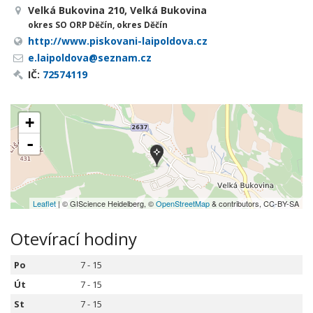
Velká Bukovina 210, Velká Bukovina
okres SO ORP Děčín, okres Děčín
http://www.piskovani-laipoldova.cz
e.laipoldova@seznam.cz
IČ:
72574119
+
-
Leaflet
| © GIScience Heidelberg, ©
OpenStreetMap
& contributors, CC-BY-SA
Otevírací hodiny
Po
7 - 15
Út
7 - 15
St
7 - 15