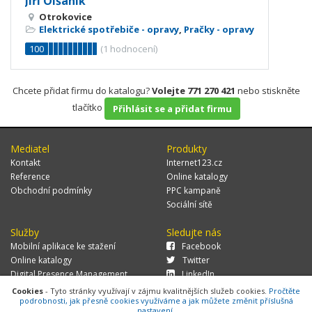
Jiří Olšaník
Otrokovice
Elektrické spotřebiče - opravy
,
Pračky - opravy
100
(
1
hodnocení)
Chcete přidat firmu do katalogu?
Volejte 771 270 421
nebo stiskněte
tlačítko
Přihlásit se a přidat firmu
Mediatel
Produkty
Kontakt
Internet123.cz
Reference
Online katalogy
Obchodní podmínky
PPC kampaně
Sociální sítě
Služby
Sledujte nás
Mobilní aplikace ke stažení
Facebook
Online katalogy
Twitter
Digital Presence Management
LinkedIn
Více zákazníků
Cookies
- Tyto stránky využívají v zájmu kvalitnějších služeb cookies.
Pročtěte
podrobnosti, jak přesně cookies využíváme a jak můžete změnit příslušná
nastavení.