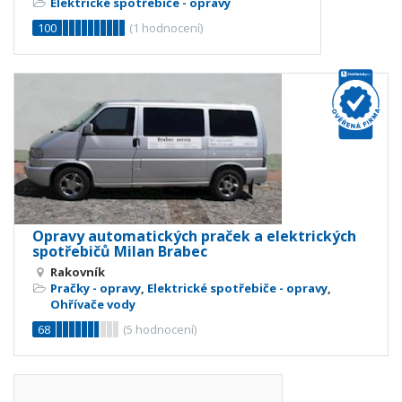
Elektrické spotřebiče - opravy
100
(
1
hodnocení)
Opravy automatických praček a elektrických
spotřebičů Milan Brabec
Rakovník
Pračky - opravy
,
Elektrické spotřebiče - opravy
,
Ohřívače vody
68
(
5
hodnocení)