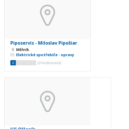
Piposervis - Miloslav Pipošiar
Mělník
Elektrické spotřebiče - opravy
0
(
0
hodnocení)