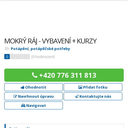
MOKRÝ RÁJ - VYBAVENÍ + KURZY
Potápění, potápěčské potřeby
0
(
0
hodnocení)
+420 776 311 813
Ohodnotit
Přidat fotku
Navrhnout úpravu
Kontaktujte nás
Navigovat