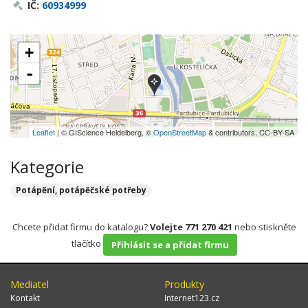
IČ:
60934999
+
-
Leaflet
| © GIScience Heidelberg, ©
OpenStreetMap
& contributors, CC-BY-SA
Kategorie
Potápění, potápěčské potřeby
Chcete přidat firmu do katalogu?
Volejte 771 270 421
nebo stiskněte
tlačítko
Přihlásit se a přidat firmu
Mediatel
Produkty
Kontakt
Internet123.cz