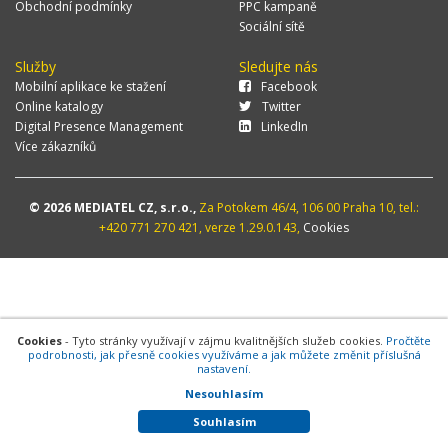
Obchodní podmínky
PPC kampaně
Sociální sítě
Služby
Sledujte nás
Mobilní aplikace ke stažení
Facebook
Online katalogy
Twitter
Digital Presence Management
LinkedIn
Více zákazníků
© 2026 MEDIATEL CZ, s.r.o.,
Za Potokem 46/4, 106 00 Praha 10, tel.:
+420 771 270 421, verze 1.29.0.143,
Cookies
Cookies
- Tyto stránky využívají v zájmu kvalitnějších služeb cookies.
Pročtěte
podrobnosti, jak přesně cookies využíváme a jak můžete změnit příslušná
nastavení.
Nesouhlasím
Souhlasím