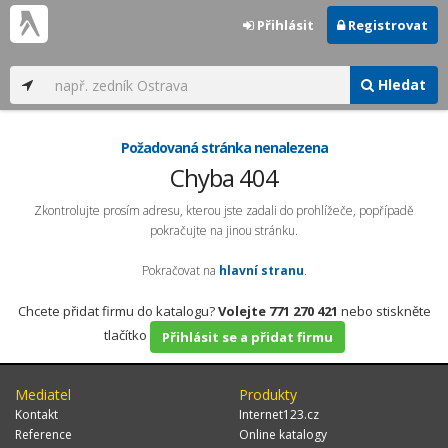
Přihlásit
Registrovat
Hledat
Požadovaná stránka nenalezena
Chyba 404
Zkontrolujte prosím adresu, kterou jste zadali do prohlížeče, popřípadě
pokračujte na jinou stránku.
Pokračovat na
hlavní stranu
.
Chcete přidat firmu do katalogu?
Volejte 771 270 421
nebo stiskněte
tlačítko
Přihlásit se a přidat firmu
Mediatel
Produkty
Kontakt
Internet123.cz
Reference
Online katalogy