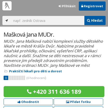
Přihlásit
Registrovat
Hledat
Mašková Jana MUDr.
MUDr. Jana Mašková nabízí komplexní služby dětského
lékaře ve městě Králův Dvůr. Nabízíme pravidelné
lékařské prohlídky, očkování, vyšetření CRP, aplikaci
náušnic a další. Snažíme se děti nestresovat a v rámci
prevence jim předejít zdravotním problémům.
Navštivte ordinaci MUDr. Jany Maškové ve měst
Praktičtí lékaři pro děti a dorost
0
(
0
hodnocení)
+420 311 636 189
Ohodnotit
Přidat fotku