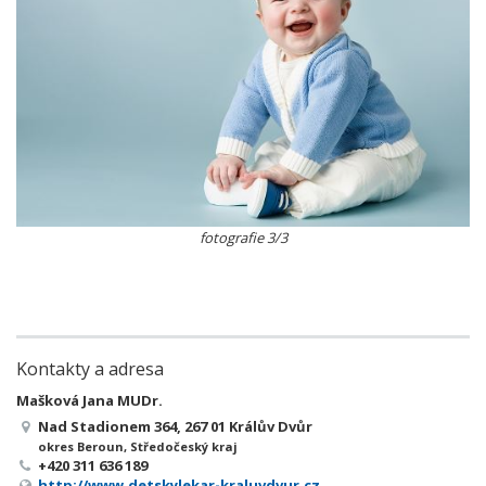
fotografie 3/3
Kontakty a adresa
Mašková Jana MUDr.
Nad Stadionem 364, 267 01 Králův Dvůr
okres Beroun, Středočeský kraj
+420 311 636 189
http://www.detskylekar-kraluvdvur.cz