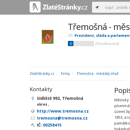
Třemošná - měs
Prezident, vláda a parlamen
0
(
0
hodnocení)
ZlatéStránky.cz
Firmy
Třemošná - městský úřad
Popi
Kontakty
Sídliště 992, Třemošná
Městský 
okres ,
písemná 
http://www.tremosna.cz
území ži
1853, a 
tremosna@tremosna.cz
památkou.
IČ:
00258415
hokejbal