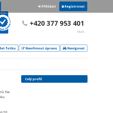
Přihlásit
Registrovat
+420 377 953 401
Main
dat fotku
Navrhnout úpravu
Navigovat
Celý profil
rů. Na
oku
g (10