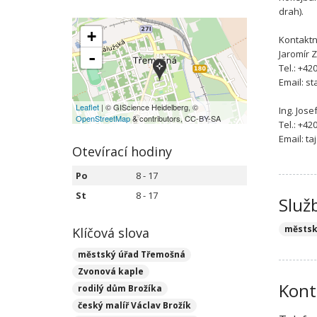
drah).
+
Kontaktn
Jaromír Z
-
Tel.: +42
Email: s
Leaflet
| © GIScience Heidelberg, ©
Ing. Jos
OpenStreetMap
& contributors, CC-BY-SA
Tel.: +42
Email: t
Otevírací hodiny
Po
8 - 17
St
8 - 17
Služ
městsk
Klíčová slova
městský úřad Třemošná
Zvonová kaple
Kont
rodilý dům Brožíka
český malíř Václav Brožík