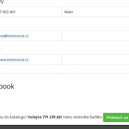
ny
7 953 401
Main
na@tremosna.cz
y
/www.tremosna.cz
book
rmu do katalogu?
Volejte 771 270 421
nebo stiskněte tlačítko
Přihlásit se