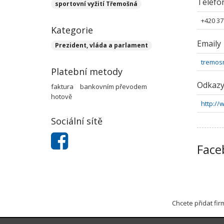
Telefo
sportovní vyžití Třemošná
+420 37
Kategorie
Emaily
Prezident, vláda a parlament
tremos
Platební metody
Odkaz
faktura
bankovním převodem
hotově
http:/
Sociální sítě
Face
Chcete přidat fi