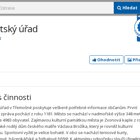
Hledat
tský úřad
t
Ohodnotit
Při
s činnosti
úřad v Třemošné poskytuje veškeré potřebné informace občanům. První
zpráva pochází z roku 1181. Město se nachází v nadmořské výšce 348 met
je 4983 obyvatel. Zajímavou kulturní památkou města je Zvonová kaple z r
také rodilý dům českého malíře Václava Brožíka, který je rovněž kulturní
 Sportovní vyžití je velice bohaté. V obci se nachází tenisové kurty,
ové, házenkářské a fotbalové hřiště. K aktivnímu odpočinku slouží i Bowlin