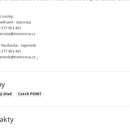
í osoby:
eithaml - starosta
0 377 953 401
tarosta@tremosna.cz
ef Nezbeda – tajemník
0 377 953 401
ajemnik@tremosna.cz _
by
ý úřad
Czech POINT
akty