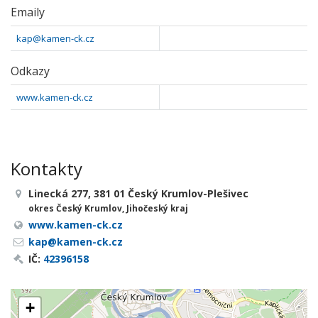
Emaily
kap@kamen-ck.cz
Odkazy
www.kamen-ck.cz
Kontakty
Linecká 277, 381 01 Český Krumlov-Plešivec
okres Český Krumlov, Jihočeský kraj
www.kamen-ck.cz
kap@kamen-ck.cz
IČ:
42396158
+