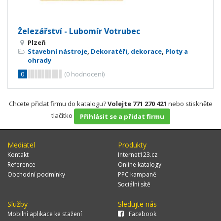
Železářství - Lubomír Votrubec
Plzeň
Stavební nástroje
,
Dekoratéři, dekorace
,
Ploty a
ohrady
0
(
0
hodnocení)
Chcete přidat firmu do katalogu?
Volejte 771 270 421
nebo stiskněte
tlačítko
Přihlásit se a přidat firmu
Mediatel
Produkty
Kontakt
Internet123.cz
Reference
Online katalogy
Obchodní podmínky
PPC kampaně
Sociální sítě
Služby
Sledujte nás
Mobilní aplikace ke stažení
Facebook