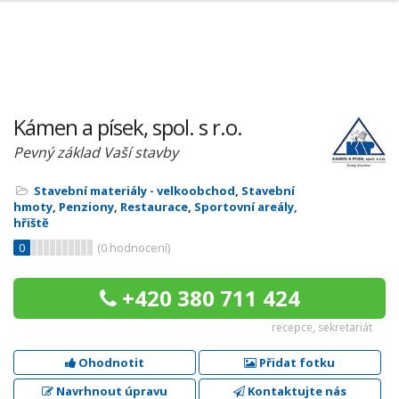
Kámen a písek, spol. s r.o.
Pevný základ Vaší stavby
Stavební materiály - velkoobchod
,
Stavební
hmoty
,
Penziony
,
Restaurace
,
Sportovní areály,
hřiště
0
(
0
hodnocení)
+420 380 711 424
recepce, sekretariát
Ohodnotit
Přidat fotku
Navrhnout úpravu
Kontaktujte nás