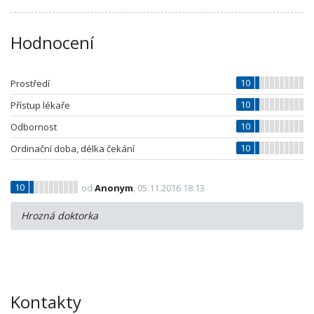
Hodnocení
10
Prostředí
10
Přístup lékaře
10
Odbornost
10
Ordinační doba, délka čekání
10
od
Anonym
, 05.11.2016 18:13
Hrozná doktorka
Kontakty