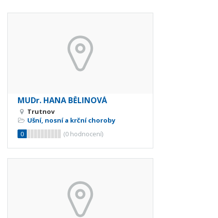
MUDr. HANA BĚLINOVÁ
Trutnov
Ušní, nosní a krční choroby
0
(
0
hodnocení)