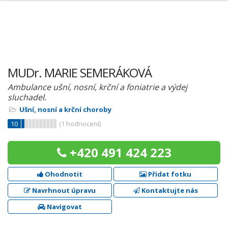
MUDr. MARIE SEMERÁKOVÁ
Ambulance ušní, nosní, krční a foniatrie a výdej
sluchadel.
Ušní, nosní a krční choroby
10
(
1
hodnocení)
+420 491 424 223
Ohodnotit
Přidat fotku
Navrhnout úpravu
Kontaktujte nás
Navigovat