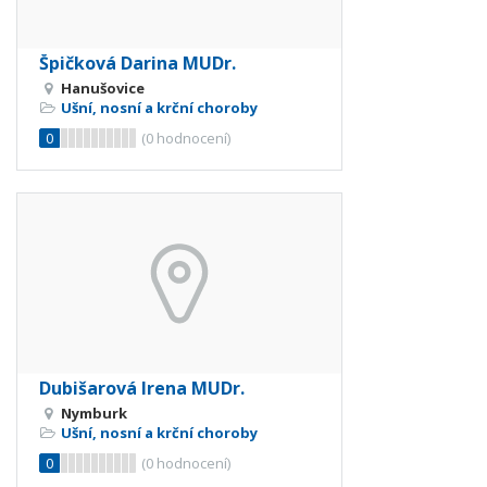
Špičková Darina MUDr.
Hanušovice
Ušní, nosní a krční choroby
0
(
0
hodnocení)
Dubišarová Irena MUDr.
Nymburk
Ušní, nosní a krční choroby
0
(
0
hodnocení)