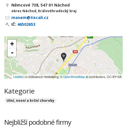
Němcové 738, 547 01 Náchod
okres Náchod, Královéhradecký kraj
masem@tiscali.cz
IČ:
46502653
+
-
Leaflet
| © GIScience Heidelberg, ©
OpenStreetMap
& contributors, CC-BY-SA
Kategorie
Ušní, nosní a krční choroby
Nejbližší podobné firmy