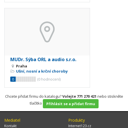
MUDr. Sýba ORL a audio s.r.o.
Praha
Ušní, nosní a krční choroby
0
(
0
hodnocení)
Chcete přidat firmu do katalogu?
Volejte 771 270 421
nebo stiskněte
tlačítko
Přihlásit se a přidat firmu
Mediatel
Produkty
Kontakt
Internet123.cz