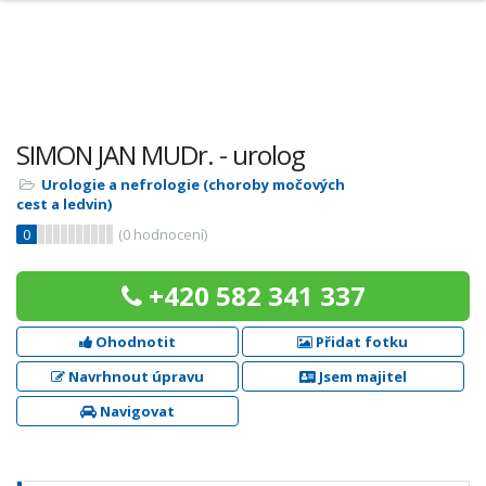
SIMON JAN MUDr. - urolog
Urologie a nefrologie (choroby močových
cest a ledvin)
0
(
0
hodnocení)
+420 582 341 337
Ohodnotit
Přidat fotku
Navrhnout úpravu
Jsem majitel
Navigovat