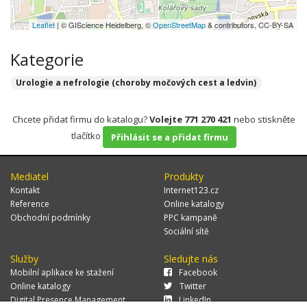
Leaflet
| © GIScience Heidelberg, ©
OpenStreetMap
& contributors, CC-BY-SA
Kategorie
Urologie a nefrologie (choroby močových cest a ledvin)
Chcete přidat firmu do katalogu?
Volejte 771 270 421
nebo stiskněte
tlačítko
Přihlásit se a přidat firmu
Mediatel
Produkty
Kontakt
Internet123.cz
Reference
Online katalogy
Obchodní podmínky
PPC kampaně
Sociální sítě
Služby
Sledujte nás
Mobilní aplikace ke stažení
Facebook
Online katalogy
Twitter
Digital Presence Management
LinkedIn