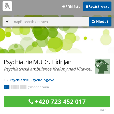
Přihlásit
Registrovat
Hledat
Psychiatrie MUDr. Flídr Jan
Psychiatrická ambulance Kralupy nad Vltavou.
Psychiatrie
,
Psychologové
0
(
0
hodnocení)
+420 723 452 017
Main