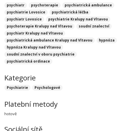
psychiatr
psychoterapie
psychiatrická ambulance
psychiatrie Lovosice
psychiatrická léčba
psychiatr Lovosice
psychiatrie Kralupy nad Vltavou
psychoterapie Kralupy nad Vltavou
soudní znalectví
psychiatr Kralupy nad Vltavou
psychiatrická ambulance Kralupy nad Vltavou
hypnóza
hypnóza Kralupy nad Vltavou
soudní znalectví v oboru psychiatrie
psychiatrická ordinace
Kategorie
Psychiatrie
Psychologové
Platební metody
hotově
Sociální sítě