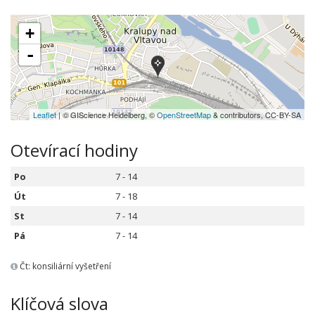
+
-
Leaflet
| © GIScience Heidelberg, ©
OpenStreetMap
& contributors, CC-BY-SA
Otevírací hodiny
Po
7 - 14
Út
7 - 18
St
7 - 14
Pá
7 - 14
Čt: konsiliární vyšetření
Klíčová slova