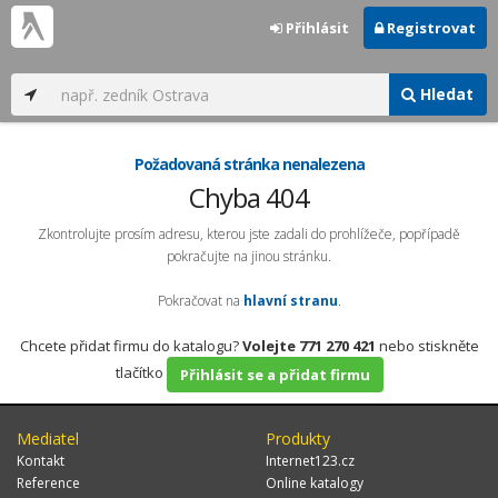
Přihlásit
Registrovat
Hledat
Požadovaná stránka nenalezena
Chyba 404
Zkontrolujte prosím adresu, kterou jste zadali do prohlížeče, popřípadě
pokračujte na jinou stránku.
Pokračovat na
hlavní stranu
.
Chcete přidat firmu do katalogu?
Volejte 771 270 421
nebo stiskněte
tlačítko
Přihlásit se a přidat firmu
Mediatel
Produkty
Kontakt
Internet123.cz
Reference
Online katalogy