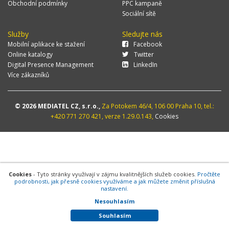
Obchodní podmínky
PPC kampaně
Sociální sítě
Služby
Sledujte nás
Mobilní aplikace ke stažení
Facebook
Online katalogy
Twitter
Digital Presence Management
LinkedIn
Více zákazníků
© 2026 MEDIATEL CZ, s.r.o.,
Za Potokem 46/4, 106 00 Praha 10, tel.:
+420 771 270 421, verze 1.29.0.143,
Cookies
Cookies
- Tyto stránky využívají v zájmu kvalitnějších služeb cookies.
Pročtěte
podrobnosti, jak přesně cookies využíváme a jak můžete změnit příslušná
nastavení.
Nesouhlasím
Souhlasím