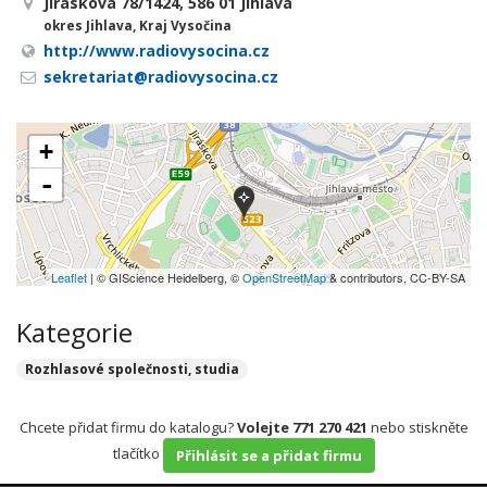
Jiráskova 78/1424, 586 01 Jihlava
okres Jihlava, Kraj Vysočina
http://www.radiovysocina.cz
sekretariat@radiovysocina.cz
+
-
Leaflet
| © GIScience Heidelberg, ©
OpenStreetMap
& contributors, CC-BY-SA
Kategorie
Rozhlasové společnosti, studia
Chcete přidat firmu do katalogu?
Volejte 771 270 421
nebo stiskněte
tlačítko
Přihlásit se a přidat firmu