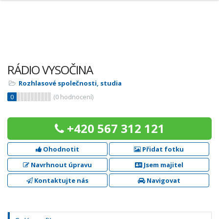
RÁDIO VYSOČINA
Rozhlasové společnosti, studia
0
(
0
hodnocení)
+420 567 312 121
Ohodnotit
Přidat fotku
Navrhnout úpravu
Jsem majitel
Kontaktujte nás
Navigovat