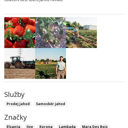
Služby
Prodej jahod
Samosběr jahod
Značky
Elsanta
Jive
Korona
Lambada
Mara Des Bois