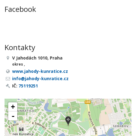
Facebook
Kontakty
V Jahodách 1010, Praha
okres ,
www.jahody-kunratice.cz
info@jahody-kunratice.cz
IČ:
75119251
+
-