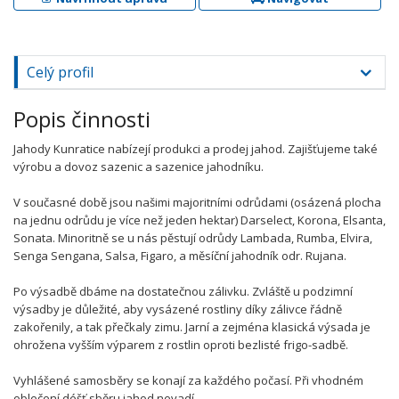
Celý profil
Popis činnosti
Jahody Kunratice nabízejí produkci a prodej jahod. Zajišťujeme také
výrobu a dovoz sazenic a sazenice jahodníku.
V současné době jsou našimi majoritními odrůdami (osázená plocha
na jednu odrůdu je více než jeden hektar) Darselect, Korona, Elsanta,
Sonata. Minoritně se u nás pěstují odrůdy Lambada, Rumba, Elvira,
Senga Sengana, Salsa, Figaro, a měsíční jahodník odr. Rujana.
Po výsadbě dbáme na dostatečnou zálivku. Zvláště u podzimní
výsadby je důležité, aby vysázené rostliny díky zálivce řádně
zakořenily, a tak přečkaly zimu. Jarní a zejména klasická výsada je
ohrožena vyšším výparem z rostlin oproti bezlisté frigo-sadbě.
Vyhlášené samosběry se konají za každého počasí. Při vhodném
oblečení déšť sběru jahod nevadí.