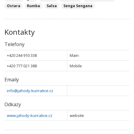
Ostara
Rumba
Salsa
Senga Sengana
Kontakty
Telefony
+420 244 910 338
Main
+420 777 021 388
Mobile
Emaily
info@jahody-kunratice.cz
Odkazy
www.jahody-kunratice.cz
website