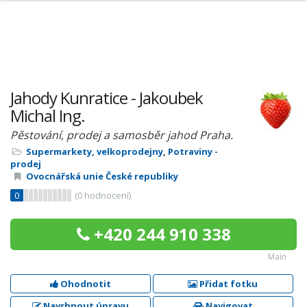
Jahody Kunratice - Jakoubek
Michal Ing.
Pěstování, prodej a samosběr jahod Praha.
Supermarkety, velkoprodejny
,
Potraviny -
prodej
Ovocnářská unie České republiky
0
(
0
hodnocení)
+420 244 910 338
Main
Ohodnotit
Přidat fotku
Navrhnout úpravu
Navigovat