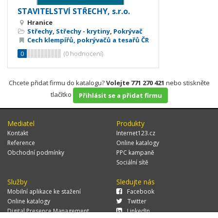
STAVITELSTVÍ STŘECHY, s.r.o.
Hranice
Střechy
,
Střechy - krytiny
,
Pokrývač
Cech klempířů, pokrývačů a tesařů ČR
0
(
0
hodnocení)
Chcete přidat firmu do katalogu?
Volejte 771 270 421
nebo stiskněte
tlačítko
Přihlásit se a přidat firmu
Mediatel
Produkty
Kontakt
Internet123.cz
Reference
Online katalogy
Obchodní podmínky
PPC kampaně
Sociální sítě
Služby
Sledujte nás
Mobilní aplikace ke stažení
Facebook
Online katalogy
Twitter
Digital Presence Management
LinkedIn