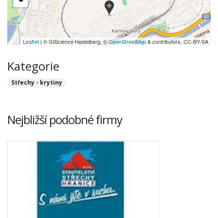
-
Leaflet
| © GIScience Heidelberg, ©
OpenStreetMap
& contributors, CC-BY-SA
Kategorie
Střechy - krytiny
Nejbližší podobné firmy