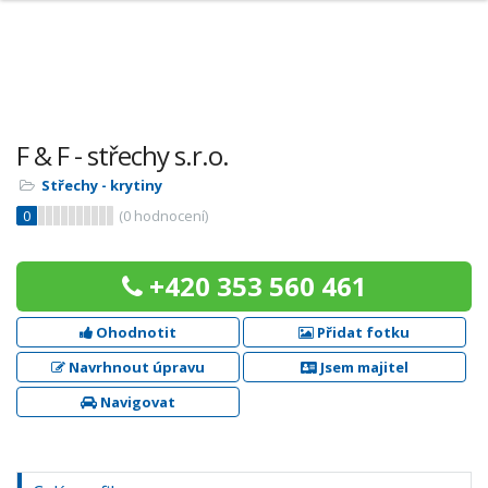
F & F - střechy s.r.o.
Střechy - krytiny
0
(
0
hodnocení)
+420 353 560 461
Ohodnotit
Přidat fotku
Navrhnout úpravu
Jsem majitel
Navigovat