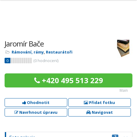
Jaromír Bače
Rámování, rámy
,
Restaurátoři
0
(
0
hodnocení)
+420 495 513 229
Main
Ohodnotit
Přidat fotku
Navrhnout úpravu
Navigovat
7