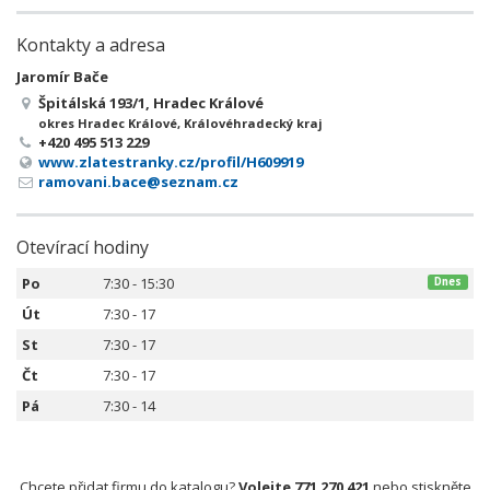
Kontakty a adresa
Jaromír Bače
Špitálská 193/1, Hradec Králové
okres Hradec Králové, Královéhradecký kraj
+420 495 513 229
www.zlatestranky.cz/profil/H609919
ramovani.bace@seznam.cz
Otevírací hodiny
Po
7:30 - 15:30
Dnes
Út
7:30 - 17
St
7:30 - 17
Čt
7:30 - 17
Pá
7:30 - 14
Chcete přidat firmu do katalogu?
Volejte 771 270 421
nebo stiskněte