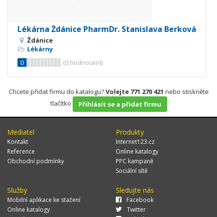
Lékárna Ždánice PharmDr. Stanislava Berková
Ždánice
Lékárny
0
(
0
hodnocení)
Chcete přidat firmu do katalogu?
Volejte 771 270 421
nebo stiskněte
tlačítko
Přihlásit se a přidat firmu
Mediatel
Produkty
Kontakt
Internet123.cz
Reference
Online katalogy
Obchodní podmínky
PPC kampaně
Sociální sítě
Služby
Sledujte nás
Mobilní aplikace ke stažení
Facebook
Online katalogy
Twitter