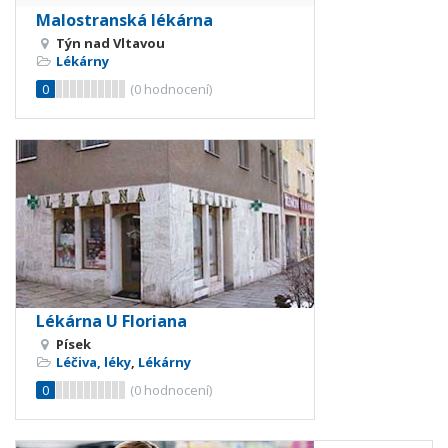
Malostranská lékárna
Týn nad Vltavou
Lékárny
0
(
0
hodnocení)
Lékárna U Floriana
Písek
Léčiva, léky
,
Lékárny
0
(
0
hodnocení)