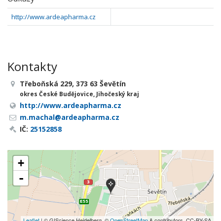
http://www.ardeapharma.cz
Kontakty
Třeboňská 229, 373 63 Ševětín
okres České Budějovice, Jihočeský kraj
http://www.ardeapharma.cz
m.machal@ardeapharma.cz
IČ:
25152858
+
-
Leaflet
| © GIScience Heidelberg, ©
OpenStreetMap
& contributors, CC-BY-SA