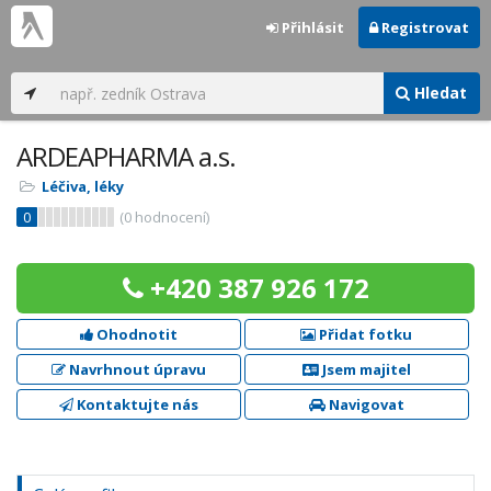
Přihlásit
Registrovat
Hledat
ARDEAPHARMA a.s.
Léčiva, léky
0
(
0
hodnocení)
+420 387 926 172
Ohodnotit
Přidat fotku
Navrhnout úpravu
Jsem majitel
Kontaktujte nás
Navigovat