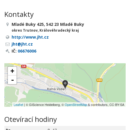
Kontakty
Mladé Buky 425, 542 23 Mladé Buky
okres Trutnov, Královéhradecký kraj
http://www.jht.cz
jht@jht.cz
IČ:
06676006
+
-
Leaflet
| © GIScience Heidelberg, ©
OpenStreetMap
& contributors, CC-BY-SA
Otevírací hodiny