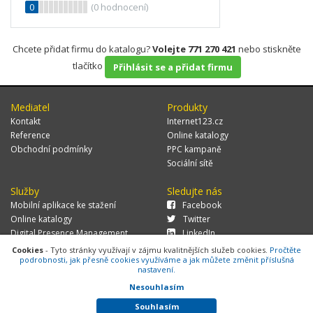
0
(
0
hodnocení)
Chcete přidat firmu do katalogu?
Volejte 771 270 421
nebo stiskněte
tlačítko
Přihlásit se a přidat firmu
Mediatel
Produkty
Kontakt
Internet123.cz
Reference
Online katalogy
Obchodní podmínky
PPC kampaně
Sociální sítě
Služby
Sledujte nás
Mobilní aplikace ke stažení
Facebook
Online katalogy
Twitter
Digital Presence Management
LinkedIn
Více zákazníků
Cookies
- Tyto stránky využívají v zájmu kvalitnějších služeb cookies.
Pročtěte
podrobnosti, jak přesně cookies využíváme a jak můžete změnit příslušná
nastavení.
Nesouhlasím
© 2026 MEDIATEL CZ, s.r.o.,
Za Potokem 46/4, 106 00 Praha 10, tel.:
+420 771 270 421, verze 1.29.0.143,
Cookies
Souhlasím