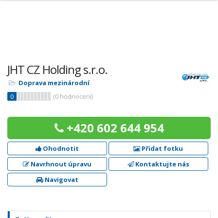
JHT CZ Holding s.r.o.
Doprava mezinárodní
0
(
0
hodnocení)
+420 602 644 954
Ohodnotit
Přidat fotku
Navrhnout úpravu
Kontaktujte nás
Navigovat