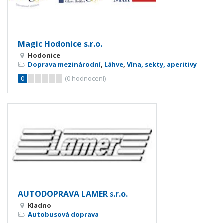
Magic Hodonice s.r.o.
Hodonice
Doprava mezinárodní
,
Láhve
,
Vína, sekty, aperitivy
0
(
0
hodnocení)
AUTODOPRAVA LAMER s.r.o.
Kladno
Autobusová doprava