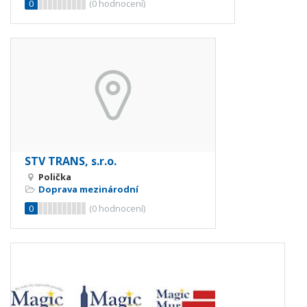
0
(
0
hodnocení)
STV TRANS, s.r.o.
Polička
Doprava mezinárodní
0
(
0
hodnocení)