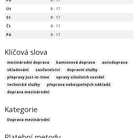
Po
8 - 17
Út
8 - 17
St
8 - 17
Čt
8 - 17
Pá
8 - 17
Klíčová slova
mezinárodní doprava
kamionová doprava
autodoprava
skladování
zasílatelství
dopravní služby
přepravy Just-in-time
opravy silničních vozidel
technické služby
přeprava nebezpečných nákladů
doprava mezinárodní
Kategorie
Doprava mezinárodní
Platební metody