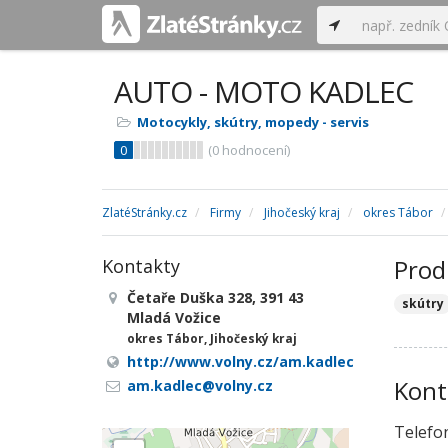
AUTO - MOTO KADLEC
Motocykly, skútry, mopedy - servis
0
(
0
hodnocení)
ZlatéStránky.cz
Firmy
Jihočeský kraj
okres Tábor
Prod
Kontakty
Četaře Duška 328, 391 43
skútry
Mladá Vožice
okres Tábor, Jihočeský kraj
http://www.volny.cz/am.kadlec
Kont
am.kadlec@volny.cz
Telefo