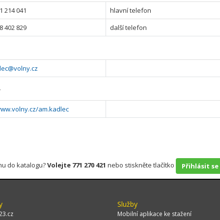
1 214 041
hlavní telefon
8 402 829
další telefon
lec@volny.cz
y
www.volny.cz/am.kadlec
rmu do katalogu?
Volejte 771 270 421
nebo stiskněte tlačítko
Přihlásit se
y
Služby
23.cz
Mobilní aplikace ke stažení