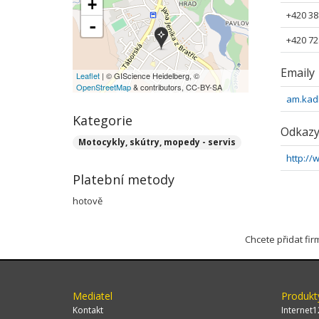
+
+420 38
-
+420 72
Emaily
Leaflet
| © GIScience Heidelberg, ©
OpenStreetMap
& contributors, CC-BY-SA
am.kad
Kategorie
Odkaz
Motocykly, skútry, mopedy - servis
http://
Platební metody
hotově
Chcete přidat fi
Mediatel
Produkt
Kontakt
Internet1