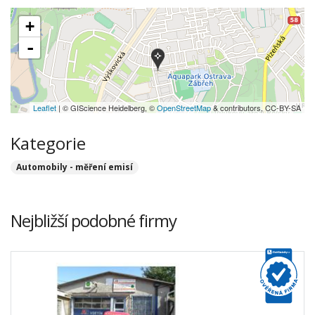
+
-
Leaflet
| © GIScience Heidelberg, ©
OpenStreetMap
& contributors, CC-BY-SA
Kategorie
Automobily - měření emisí
Nejbližší podobné firmy