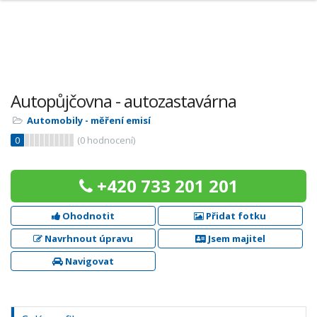
Autopůjčovna - autozastavárna
Automobily - měření emisí
0
(
0
hodnocení)
+420 733 201 201
Ohodnotit
Přidat fotku
Navrhnout úpravu
Jsem majitel
Navigovat