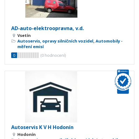
AD-auto-elektroopravna, v.d.
Vsetín
Autoservis, opravy silničních vozidel
,
Automobily -
měření emisí
0
(
0
hodnocení)
Autoservis K V H Hodonín
Hodonín