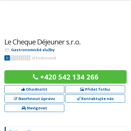
Le Cheque Déjeuner s.r.o.
Gastronomické služby
0
(
0
hodnocení)
+420 542 134 266
Ohodnotit
Přidat fotku
Navrhnout úpravu
Kontaktujte nás
Navigovat