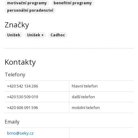
motivační programy
benefitní programy
personální poradenství
Značky
Unišek
Unišek +
Cadhoc
Kontakty
Telefony
+420 542 134 266
hlavní telefon
+420 530 509 019
další telefon
+420 606 091 596
mobilní telefon
Emaily
brno@seky.cz