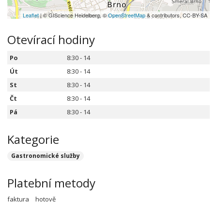
Leaflet
| © GIScience Heidelberg, ©
OpenStreetMap
& contributors, CC-BY-SA
Otevírací hodiny
Po
8:30 - 14
Út
8:30 - 14
St
8:30 - 14
Čt
8:30 - 14
Pá
8:30 - 14
Kategorie
Gastronomické služby
Platební metody
faktura
hotově