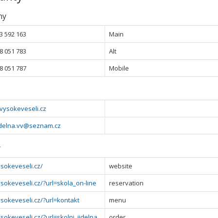
ny
3 592 163
Main
8 051 783
Alt
8 051 787
Mobile
vysokeveseli.cz
jidelna.vv@seznam.cz
y
sokeveseli.cz/
website
sokeveseli.cz/?url=skola_on-line
reservation
sokeveseli.cz/?url=kontakt
menu
sokeveseli.cz/?url=skolni_jidelna
order