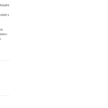
ákladní
oletí s
na,
stmi i
i