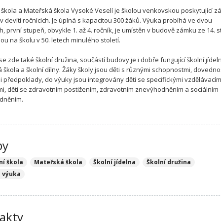
 škola a Mateřská škola Vysoké Veselí je školou venkovskou poskytující z
 v devíti ročnících. Je úplná s kapacitou 300 žáků. Výuka probíhá ve dvou
 první stupeň, obvykle 1. až 4. ročník, je umístěn v budově zámku ze 14. st
ou na školu v 50. letech minulého století.
e zde také školní družina, součástí budovy je i dobře fungující školní jídel
 škola a školní dílny. Žáky školy jsou děti s různými schopnostmi, dovedno
mi předpoklady, do výuky jsou integrovány děti se specifickými vzdělávacím
i, děti se zdravotním postižením, zdravotním znevýhodněním a sociálním
dněním.
by
ní škola
Mateřská škola
Školní jídelna
Školní družina
e výuka
akty