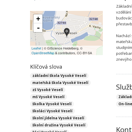
Základní
vzdělání
+
budovách,
přestavb
-
Nachází s
mateřská
studijní
Leaflet
| © GIScience Heidelberg, ©
OpenStreetMap
& contributors, CC-BY-SA
potřebam
znevýho
Klíčová slova
základní škola Vysoké Veselí
mateřská škola Vysoké Veselí
Služ
zš Vysoké Veselí
mš Vysoké Veselí
Základ
školka Vysoké Veselí
On-lin
školáci Vysoké Veselí
školní jídelna Vysoké Veselí
školní družina Vysoké Veselí
Kont