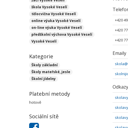
žáci Vysoké Veselí
škola Vysoké Veselí
Telefo
tělocvična Vysoké Veselí
+420 49
online výuka Vysoké Veselí
on-line výuka Vysoké Veselí
+420 77
předškolní výchova Vysoké Veselí
+420 77
Vysoké Veselí
Emaily
Kategorie
skola@
Školy základní
Školy mateřské, jesle
skolni
Školní jídelny
Odkaz
Platební metody
skolavy
hotově
skolavy
Sociální sítě
skolavy
skolavy