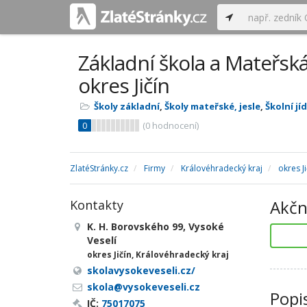
Základní škola a Mateřská
okres Jičín
Školy základní
,
Školy mateřské, jesle
,
Školní jí
0
(
0
hodnocení)
ZlatéStránky.cz
Firmy
Královéhradecký kraj
okres Ji
Akčn
Kontakty
K. H. Borovského 99, Vysoké
Veselí
okres Jičín, Královéhradecký kraj
skolavysokeveseli.cz/
skola@vysokeveseli.cz
Popi
IČ:
75017075