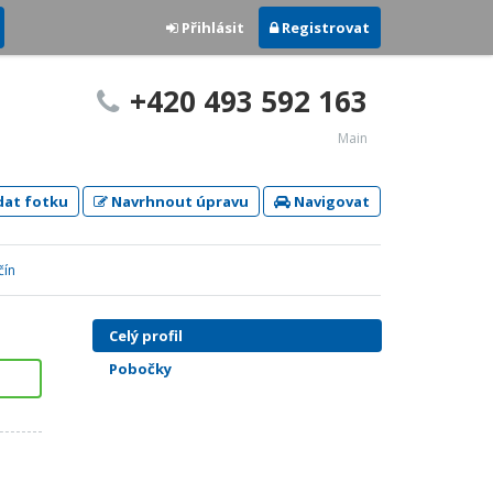
Přihlásit
Registrovat
+420 493 592 163
Main
dat fotku
Navrhnout úpravu
Navigovat
čín
Celý profil
Pobočky