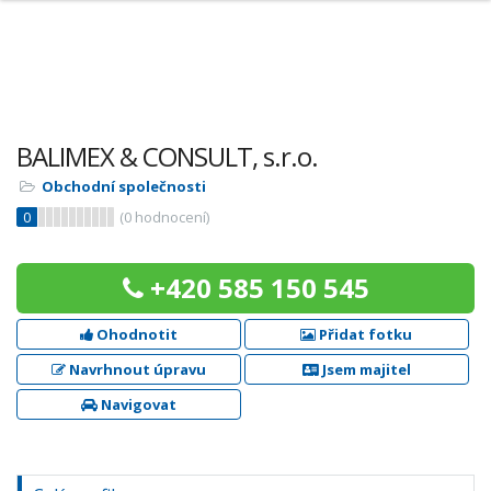
BALIMEX & CONSULT, s.r.o.
Obchodní společnosti
0
(
0
hodnocení)
+420 585 150 545
Ohodnotit
Přidat fotku
Navrhnout úpravu
Jsem majitel
Navigovat