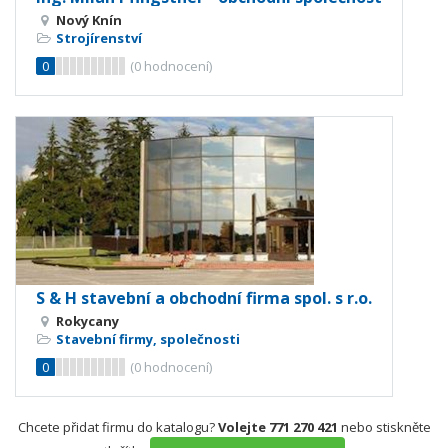
Nový Knín
Strojírenství
0
(
0
hodnocení)
S & H stavební a obchodní firma spol. s r.o.
Rokycany
Stavební firmy, společnosti
0
(
0
hodnocení)
Chcete přidat firmu do katalogu?
Volejte 771 270 421
nebo stiskněte