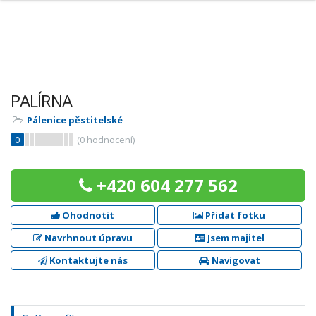
PALÍRNA
Pálenice pěstitelské
0
(
0
hodnocení)
+420 604 277 562
Ohodnotit
Přidat fotku
Navrhnout úpravu
Jsem majitel
Kontaktujte nás
Navigovat