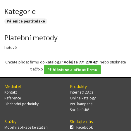
Kategorie
Pálenice pěstitelské
Platební metody
hotově
Chcete přidat firmu do katalogu?
Volejte 771 270 421
nebo stiskněte
tlačítko
Přihlásit se a přidat firmu
Mediatel
Produkty
Kontakt
Internet123.cz
Reference
Online katalogy
Obchodní podmínky
PPC kampaně
Sociální sítě
Služby
Sledujte nás
Mobilní aplikace ke stažení
Facebook