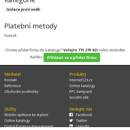
Izolace proti vodě
Platební metody
hotově
Chcete přidat firmu do katalogu?
Volejte 771 270 421
nebo stiskněte
tlačítko
Přihlásit se a přidat firmu
Mediatel
Produkty
Kontakt
Internet123.cz
Reference
Online katalogy
Obchodní podmínky
PPC kampaně
Sociální sítě
Služby
Sledujte nás
Mobilní aplikace ke stažení
Facebook
Online katalogy
Twitter
Digital Presence Management
LinkedIn