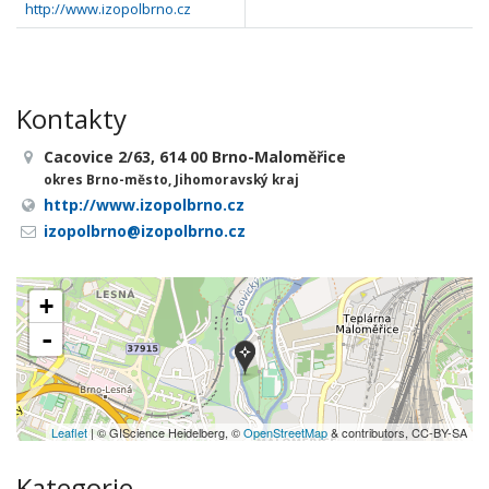
http://www.izopolbrno.cz
Kontakty
Cacovice 2/63, 614 00 Brno-Maloměřice
okres Brno-město, Jihomoravský kraj
http://www.izopolbrno.cz
izopolbrno@izopolbrno.cz
+
-
Leaflet
| © GIScience Heidelberg, ©
OpenStreetMap
& contributors, CC-BY-SA
Kategorie