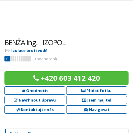
BENŽA Ing. - IZOPOL
Izolace proti vodě
0
(
0
hodnocení)
+420 603 412 420
Ohodnotit
Přidat fotku
Navrhnout úpravu
Jsem majitel
Kontaktujte nás
Navigovat