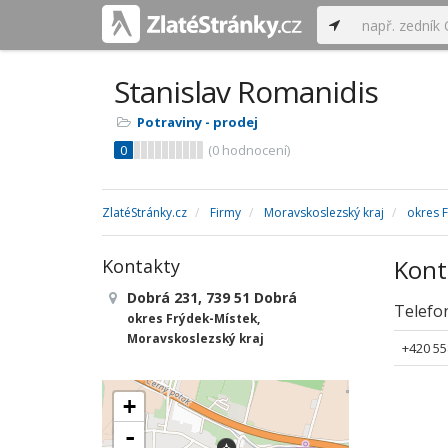
Stanislav Romanidis
Potraviny - prodej
0
(
0
hodnocení)
ZlatéStránky.cz
Firmy
Moravskoslezský kraj
okres 
Kont
Kontakty
Dobrá 231, 739 51 Dobrá
Telefo
okres Frýdek-Místek,
Moravskoslezský kraj
+420 55
+
-