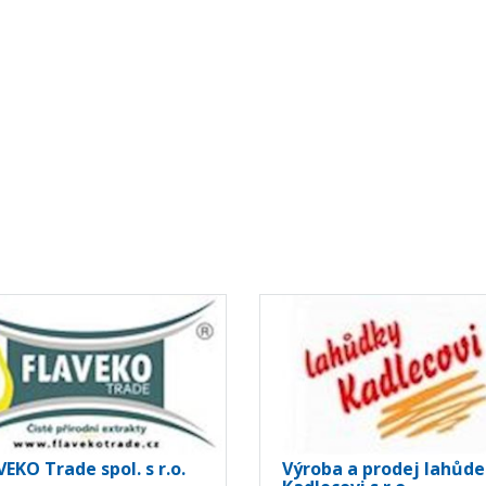
EKO Trade spol. s r.o.
Výroba a prodej lahůd