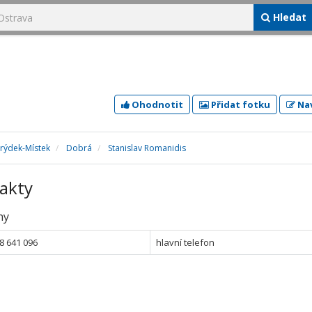
Hledat
Ohodnotit
Přidat fotku
Nav
Frýdek-Místek
Dobrá
Stanislav Romanidis
akty
ny
8 641 096
hlavní telefon