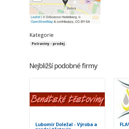
Leaflet
| © GIScience Heidelberg, ©
OpenStreetMap
& contributors, CC-BY-SA
Kategorie
Potraviny - prodej
Nejbližší podobné firmy
Lubomír Doležal - Výroba a
FLAV