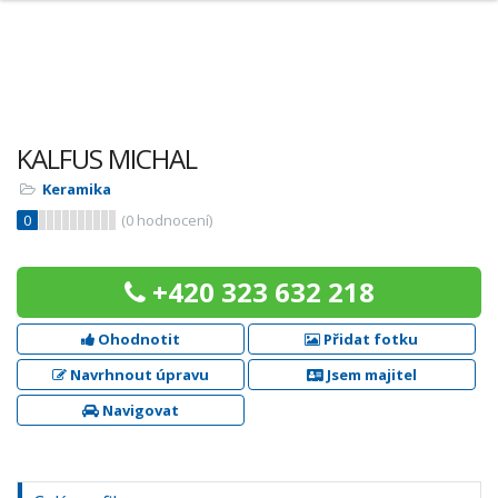
KALFUS MICHAL
Keramika
0
(
0
hodnocení)
+420 323 632 218
Ohodnotit
Přidat fotku
Navrhnout úpravu
Jsem majitel
Navigovat