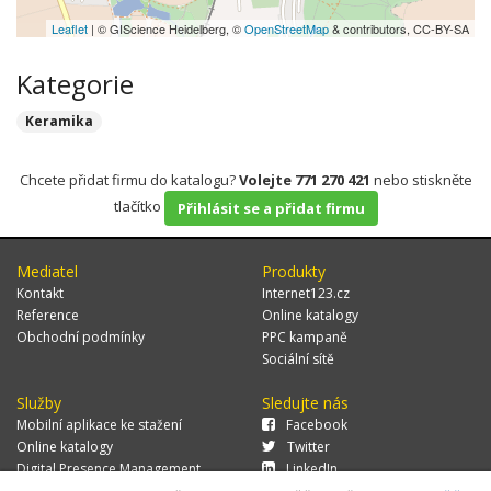
Leaflet
| © GIScience Heidelberg, ©
OpenStreetMap
& contributors, CC-BY-SA
Kategorie
Keramika
Chcete přidat firmu do katalogu?
Volejte 771 270 421
nebo stiskněte
tlačítko
Přihlásit se a přidat firmu
Mediatel
Produkty
Kontakt
Internet123.cz
Reference
Online katalogy
Obchodní podmínky
PPC kampaně
Sociální sítě
Služby
Sledujte nás
Mobilní aplikace ke stažení
Facebook
Online katalogy
Twitter
Digital Presence Management
LinkedIn
Více zákazníků