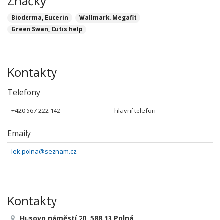
Značky
Bioderma, Eucerin
Wallmark, Megafit
Green Swan, Cutis help
Kontakty
Telefony
+420 567 222 142
hlavní telefon
Emaily
lek.polna@seznam.cz
Kontakty
Husovo náměstí 20, 588 13 Polná