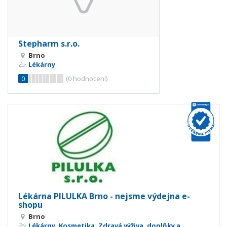
Stepharm s.r.o.
Brno
Lékárny
0
(
0
hodnocení)
Lékárna PILULKA Brno - nejsme výdejna e-
shopu
Brno
Lékárny
,
Kosmetika
,
Zdravá výživa, doplňky a