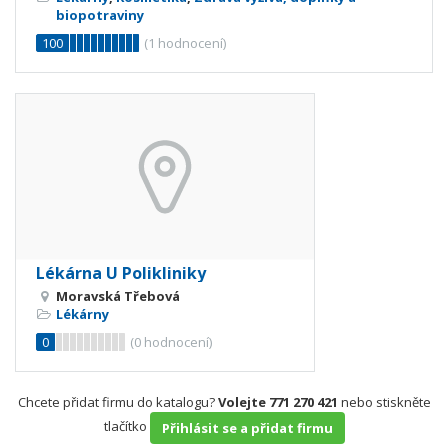
biopotraviny
100
(
1
hodnocení)
Lékárna U Polikliniky
Moravská Třebová
Lékárny
0
(
0
hodnocení)
Chcete přidat firmu do katalogu?
Volejte 771 270 421
nebo stiskněte
tlačítko
Přihlásit se a přidat firmu