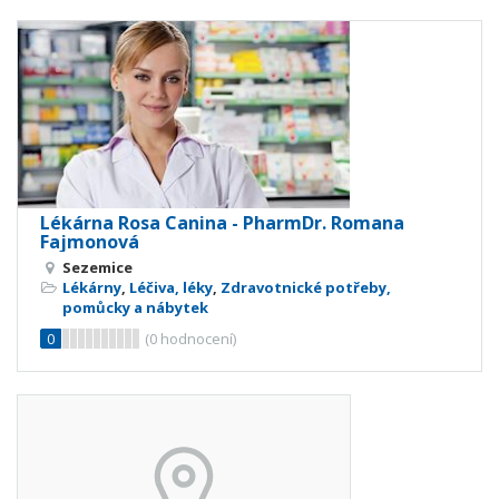
Lékárna Rosa Canina - PharmDr. Romana
Fajmonová
Sezemice
Lékárny
,
Léčiva, léky
,
Zdravotnické potřeby,
pomůcky a nábytek
0
(
0
hodnocení)