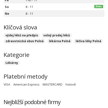
Pá
7:45 - 17
So
8 - 11
Dnes
Ne
8 - 11
Klíčová slova
výdej léků na předpis
volný prodej léků
zdravotnická obuv Polná
lékárna Polná
léčiva léky Polná
Kategorie
Lékárny
Platební metody
VISA
American Express
MASTERCARD
hotově
Nejbližší podobné firmy