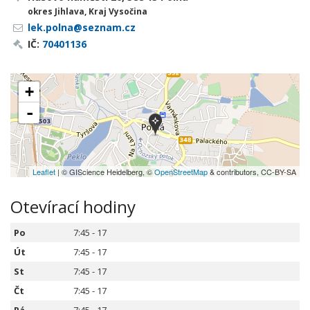
okres Jihlava, Kraj Vysočina
lek.polna@seznam.cz
IČ:
70401136
+
-
Leaflet
| © GIScience Heidelberg, ©
OpenStreetMap
& contributors, CC-BY-SA
Otevírací hodiny
Po
7:45 - 17
Út
7:45 - 17
St
7:45 - 17
Čt
7:45 - 17