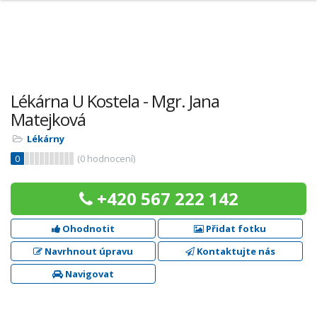
Lékárna U Kostela - Mgr. Jana
Matejková
Lékárny
0
(
0
hodnocení)
+420 567 222 142
Ohodnotit
Přidat fotku
Navrhnout úpravu
Kontaktujte nás
Navigovat