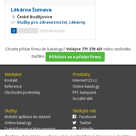
Lékárna Šumava
České Budějovice
Služby pro zdravotnictví
,
Lékárny
0
(
0
hodnocení)
Chcete přidat firmu do katalogu?
Volejte 771 270 421
nebo stiskněte
tlačítko
Přihlásit se a přidat firmu
Mediatel
Produkty
Kontakt
Internet123.cz
Reference
Online katalogy
Obchodní podmínky
PPC kampaně
Sociální sítě
Služby
Sledujte nás
Mobilní aplikace ke stažení
Facebook
Online katalogy
Twitter
Digital Presence Management
LinkedIn
Více zákazníků