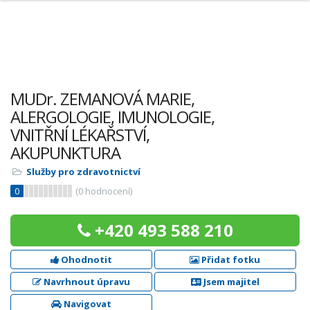
MUDr. ZEMANOVÁ MARIE,
ALERGOLOGIE, IMUNOLOGIE,
VNITŘNÍ LÉKAŘSTVÍ,
AKUPUNKTURA
Služby pro zdravotnictví
0
(
0
hodnocení)
+420 493 588 210
Ohodnotit
Přidat fotku
Navrhnout úpravu
Jsem majitel
Navigovat