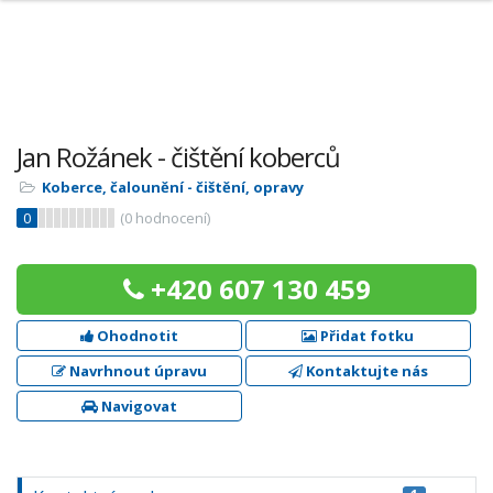
Jan Rožánek - čištění koberců
Koberce, čalounění - čištění, opravy
0
(
0
hodnocení)
+420 607 130 459
Ohodnotit
Přidat fotku
Navrhnout úpravu
Kontaktujte nás
Navigovat