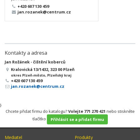
+420 607 130 459
jan.rozanek@centrum.cz
Kontakty a adresa
Jan Rožánek - čištění koberců
Kralovická 13/1432, 323 00 Plzeň
okres Plzeň-město, Plzeňský kraj
+420 607 130 459
jan.rozanek@centrum.cz
}
Chcete přidat firmu do katalogu?
Volejte 771 270 421
nebo stiskněte
tlačítko
Přihlásit se a přidat firmu
Mediatel
Produkty