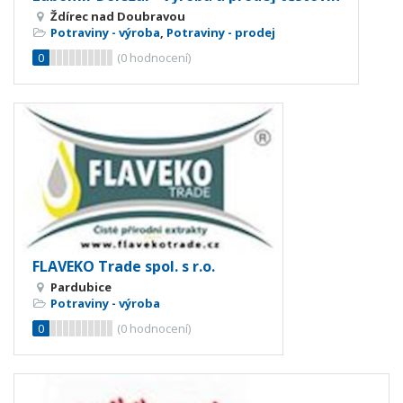
Ždírec nad Doubravou
Potraviny - výroba
,
Potraviny - prodej
0
(
0
hodnocení)
FLAVEKO Trade spol. s r.o.
Pardubice
Potraviny - výroba
0
(
0
hodnocení)