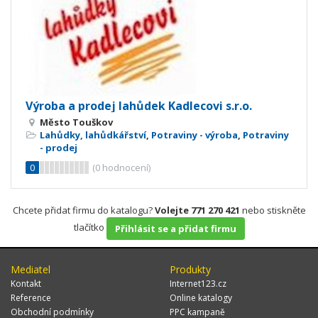
Výroba a prodej lahůdek Kadlecovi s.r.o.
Město Touškov
Lahůdky, lahůdkářství
,
Potraviny - výroba
,
Potraviny
- prodej
0
(
0
hodnocení)
Chcete přidat firmu do katalogu?
Volejte 771 270 421
nebo stiskněte
tlačítko
Přihlásit se a přidat firmu
Mediatel
Produkty
Kontakt
Internet123.cz
Reference
Online katalogy
Obchodní podmínky
PPC kampaně