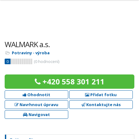
WALMARK a.s.
Potraviny - výroba
0
(
0
hodnocení)
+420 558 301 211
Ohodnotit
Přidat fotku
Navrhnout úpravu
Kontaktujte nás
Navigovat