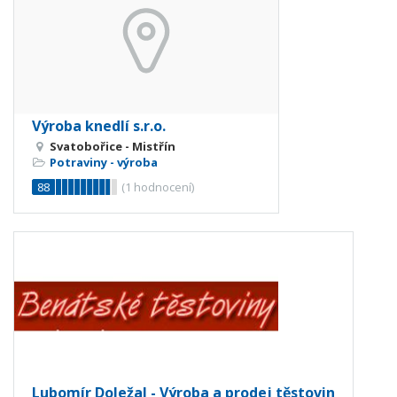
Výroba knedlí s.r.o.
Svatobořice - Mistřín
Potraviny - výroba
88
(
1
hodnocení)
Lubomír Doležal - Výroba a prodej těstovin