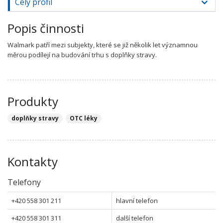
Celý profil
Popis činnosti
Walmark patří mezi subjekty, které se již několik let významnou
měrou podílejí na budování trhu s doplňky stravy.
Produkty
doplňky stravy
OTC léky
Kontakty
Telefony
+420 558 301 211
hlavní telefon
+420 558 301 311
další telefon