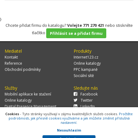
}
Chcete přidat firmu do katalogu?
Volejte 771 270 421
nebo stiskněte
tlačítko
Přihlásit se a přidat firmu
Mediatel
Produkty
Kontakt
Internet123.cz
Reference
Online katalogy
Obchodní podmínky
PPC kampaně
Sociální sítě
Služby
Sledujte nás
Mobilní aplikace ke stažení
Facebook
Online katalogy
Twitter
Digital Presence Management
LinkedIn
Více zákazníků
Cookies
- Tyto stránky využívají v zájmu kvalitnějších služeb cookies.
Pročtěte
podrobnosti, jak přesně cookies využíváme a jak můžete změnit příslušná
nastavení.
Nesouhlasím
© 2026 MEDIATEL CZ, s.r.o.,
Za Potokem 46/4, 106 00 Praha 10, tel.:
+420 771 270 421, verze 1.29.0.143,
Cookies