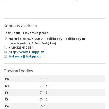
Kontakty a adresa
Petr Pošík - Tiskařské práce
Na Hrázi 61/697, 290 01 Poděbrady-Poděbrady III
okres Nymburk, Středočeský kraj
+420 325 610 314
http://www.tiskpp.cz
tiskarna@tiskpp.cz
Otevírací hodiny
Po
7 - 15
Út
7 - 15
St
7 - 15
Čt
7 - 15
Pá
7 - 15