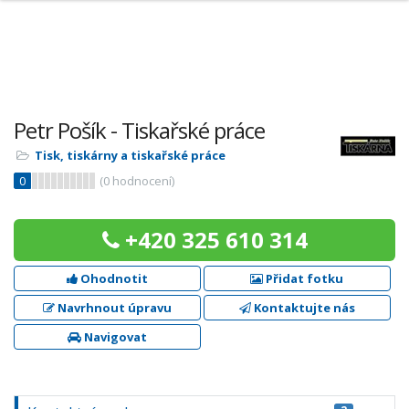
Petr Pošík - Tiskařské práce
Tisk, tiskárny a tiskařské práce
0
(
0
hodnocení)
+420 325 610 314
Ohodnotit
Přidat fotku
Navrhnout úpravu
Kontaktujte nás
Navigovat