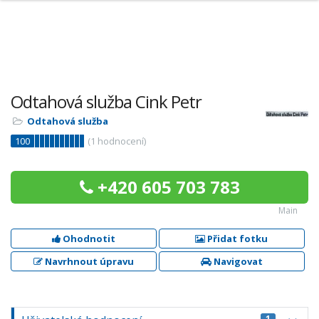
Odtahová služba Cink Petr
Odtahová služba
100
(
1
hodnocení)
+420 605 703 783
Main
Ohodnotit
Přidat fotku
Navrhnout úpravu
Navigovat
1