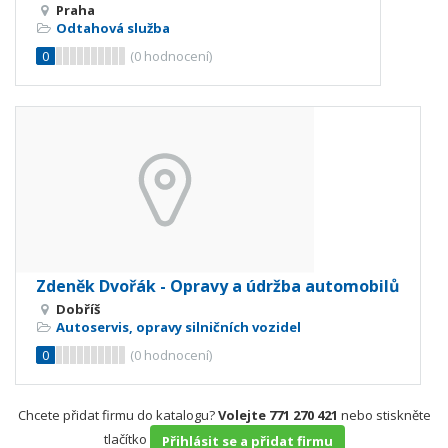
Praha
Odtahová služba
0
(
0
hodnocení)
Zdeněk Dvořák - Opravy a údržba automobilů
Dobříš
Autoservis, opravy silničních vozidel
0
(
0
hodnocení)
Chcete přidat firmu do katalogu?
Volejte 771 270 421
nebo stiskněte
tlačítko
Přihlásit se a přidat firmu