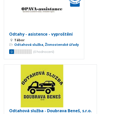
Odtahy - asistence - vyproštění
Tábor
Odtahová služba
,
Živnostenské úřady
0
(
0
hodnocení)
Odtahová služba - Doubrava Beneš, s.r.o.