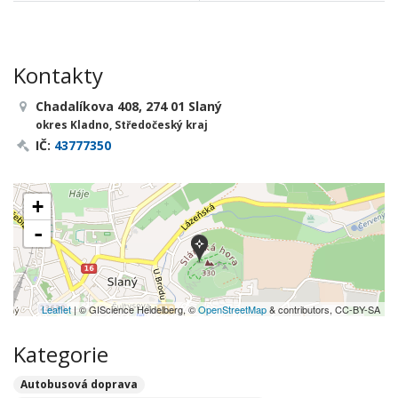
Kontakty
Chadalíkova 408, 274 01 Slaný
okres Kladno, Středočeský kraj
IČ:
43777350
+
-
Leaflet
| © GIScience Heidelberg, ©
OpenStreetMap
& contributors, CC-BY-SA
Kategorie
Autobusová doprava