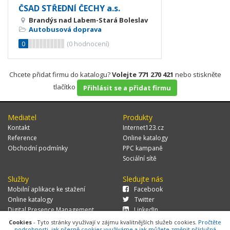
ČSAD STŘEDNÍ ČECHY a.s.
Brandýs nad Labem-Stará Boleslav
Autobusová doprava
0
(
0
hodnocení)
Chcete přidat firmu do katalogu?
Volejte 771 270 421
nebo stiskněte
tlačítko
Přihlásit se a přidat firmu
Mediatel
Produkty
Kontakt
Internet123.cz
Reference
Online katalogy
Obchodní podmínky
PPC kampaně
Sociální sítě
Služby
Sledujte nás
Mobilní aplikace ke stažení
Facebook
Online katalogy
Twitter
Digital Presence Management
LinkedIn
Více zákazníků
Cookies
- Tyto stránky využívají v zájmu kvalitnějších služeb cookies.
Pročtěte
podrobnosti, jak přesně cookies využíváme a jak můžete změnit příslušná