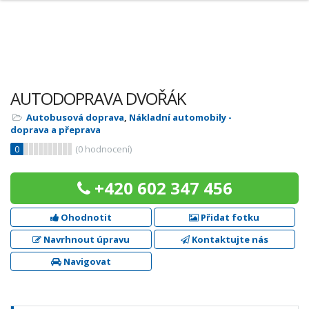
AUTODOPRAVA DVOŘÁK
Autobusová doprava
,
Nákladní automobily -
doprava a přeprava
0
(
0
hodnocení)
+420 602 347 456
Ohodnotit
Přidat fotku
Navrhnout úpravu
Kontaktujte nás
Navigovat