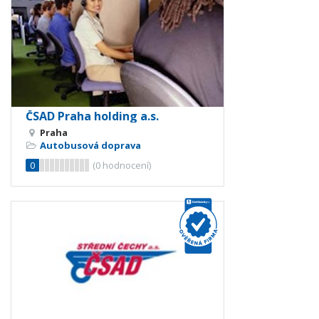
ČSAD Praha holding a.s.
Praha
Autobusová doprava
0
(
0
hodnocení)