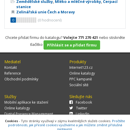
Zemědělské služby
,
Mléko a mléčné výrobky
,
Čerpací
stanice
Zelinářská unie Čech a Moravy
0
(
0
hodnocení)
Chcete přidat firmu do katalogu?
Volejte 771 270 421
nebo stiskněte
tlačítko
Přihlásit se a přidat firmu
Mediatel
Produkty
Kontakt
Internet123.cz
Reference
Online katalogy
Obchodní podmínky
PPC kampaně
Sociální sítě
Služby
Sledujte nás
Mobilní aplikace ke stažení
Facebook
Online katalogy
Twitter
Digital Presence Management
LinkedIn
Více zákazníků
Cookies
- Tyto stránky využívají v zájmu kvalitnějších služeb cookies.
Pročtěte
podrobnosti, jak přesně cookies využíváme a jak můžete změnit příslušná
nastavení.