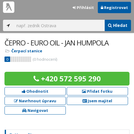
Přihlásit
Registrovat
Hledat
ČEPRO - EURO OIL - JAN HUMPOLA
Čerpací stanice
0
(
0
hodnocení)
+420 572 595 290
Ohodnotit
Přidat fotku
Navrhnout úpravu
Jsem majitel
Navigovat