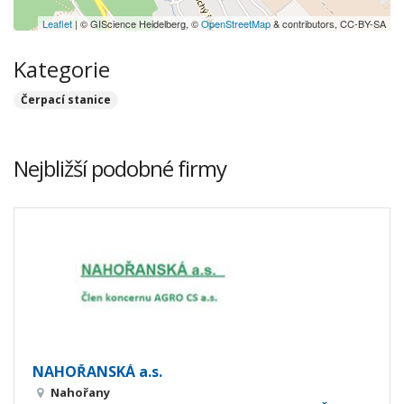
Leaflet
| © GIScience Heidelberg, ©
OpenStreetMap
& contributors, CC-BY-SA
Kategorie
Čerpací stanice
Nejbližší podobné firmy
NAHOŘANSKÁ a.s.
Nahořany